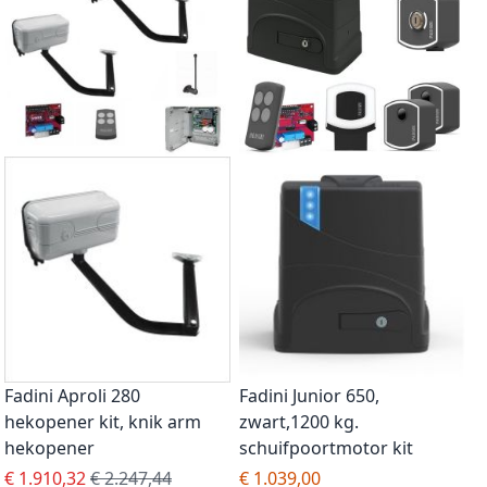
Fadini Aproli 280
Fadini Junior 650,
hekopener kit, knik arm
zwart,1200 kg.
hekopener
schuifpoortmotor kit
Special Price
Regular Price
€ 1.910,32
€ 2.247,44
€ 1.039,00