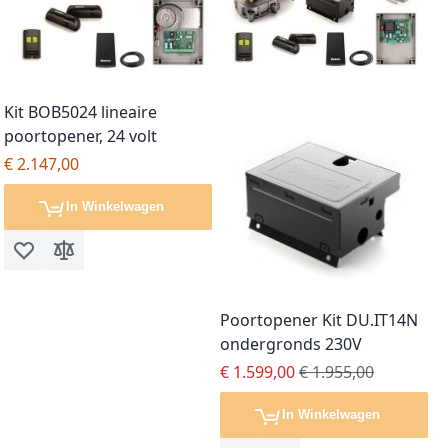
Kit BOB5024 lineaire
poortopener, 24 volt
€ 2.147,00
In Winkelwagen
Voeg toe aan verlanglijst
Toevoegen om te vergelijken
Poortopener Kit DU.IT14N
ondergronds 230V
Special Price
Regular Price
€ 1.599,00
€ 1.955,00
In Winkelwagen