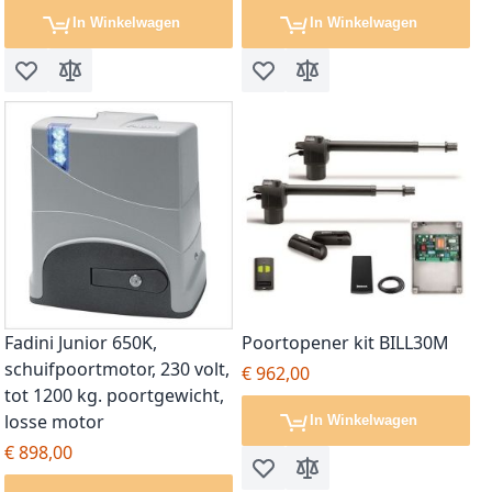
In Winkelwagen
In Winkelwagen
Voeg toe aan verlanglijst
Toevoegen om te vergelijken
Voeg toe aan verlanglijst
Toevoegen om te vergel
Fadini Junior 650K,
Poortopener kit BILL30M
schuifpoortmotor, 230 volt,
€ 962,00
tot 1200 kg. poortgewicht,
losse motor
In Winkelwagen
€ 898,00
Voeg toe aan verlanglijst
Toevoegen om te vergel