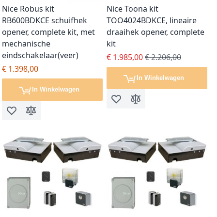
Nice Robus kit
Nice Toona kit
RB600BDKCE schuifhek
TOO4024BDKCE, lineaire
opener, complete kit, met
draaihek opener, complete
mechanische
kit
eindschakelaar(veer)
Special Price
Regular Price
€ 1.985,00
€ 2.206,00
€ 1.398,00
In Winkelwagen
In Winkelwagen
Voeg toe aan verlanglijst
Toevoegen om te vergel
Voeg toe aan verlanglijst
Toevoegen om te vergelijken