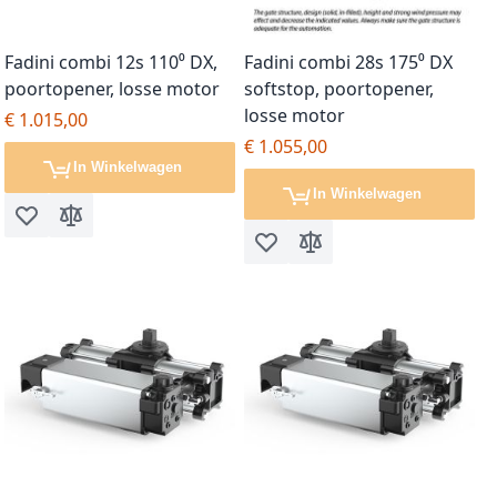
Fadini combi 12s 110⁰ DX,
Fadini combi 28s 175⁰ DX
poortopener, losse motor
softstop, poortopener,
losse motor
€ 1.015,00
€ 1.055,00
In Winkelwagen
In Winkelwagen
Voeg toe aan verlanglijst
Toevoegen om te vergelijken
Voeg toe aan verlanglijst
Toevoegen om te vergel