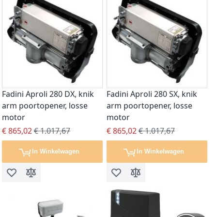
Fadini Aproli 280 DX, knik
Fadini Aproli 280 SX, knik
arm poortopener, losse
arm poortopener, losse
motor
motor
Special Price
Regular Price
Special Price
Regular Price
€ 865,02
€ 1.017,67
€ 865,02
€ 1.017,67
In Winkelwagen
In Winkelwagen
Voeg toe aan verlanglijst
Toevoegen om te vergelijken
Voeg toe aan verlanglijst
Toevoegen om te vergel