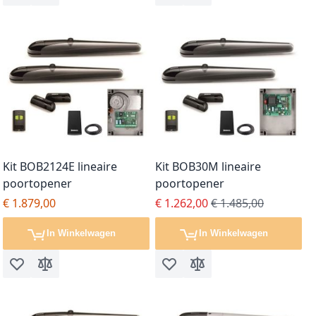
Kit BOB2124E lineaire
Kit BOB30M lineaire
poortopener
poortopener
Special Price
Regular Price
€ 1.879,00
€ 1.262,00
€ 1.485,00
In Winkelwagen
In Winkelwagen
Voeg toe aan verlanglijst
Toevoegen om te vergelijken
Voeg toe aan verlanglijst
Toevoegen om te vergel