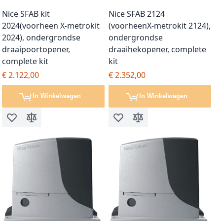
Nice SFAB kit
Nice SFAB 2124
2024(voorheen X-metrokit
(voorheenX-metrokit 2124),
2024), ondergrondse
ondergrondse
draaipoortopener,
draaihekopener, complete
complete kit
kit
€ 2.122,00
€ 2.352,00
In Winkelwagen
In Winkelwagen
Voeg toe aan verlanglijst
Toevoegen om te vergelijken
Voeg toe aan verlanglijst
Toevoegen om te vergel