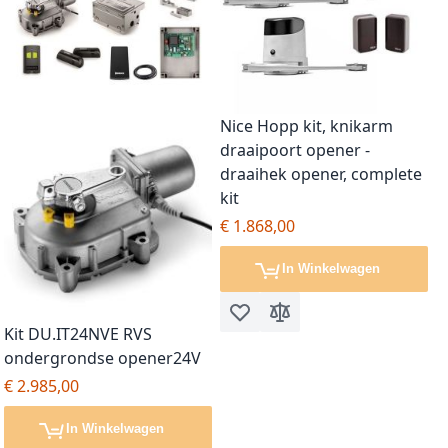
Nice Hopp kit, knikarm
draaipoort opener -
draaihek opener, complete
kit
€ 1.868,00
In Winkelwagen
Voeg toe aan verlanglijst
Toevoegen om te vergel
Kit DU.IT24NVE RVS
ondergrondse opener24V
€ 2.985,00
In Winkelwagen