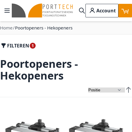
Ga naar de inhoud
Account
Toggle Nav
Search
Home
Poortopeners - Hekopeners
FILTEREN
Poortopeners -
Hekopeners
Van