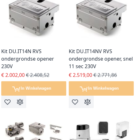
Kit DU.IT14N RVS
Kit DU.IT14NV RVS
ondergrondse opener
ondergrondse opener, snel
230V
11 sec 230V
Special Price
Regular Price
Special Price
Regular Price
€ 2.002,00
€ 2.408,52
€ 2.519,00
€ 2.771,86
In Winkelwagen
In Winkelwagen
Voeg toe aan verlanglijst
Toevoegen om te vergelijken
Voeg toe aan verlanglijst
Toevoegen om te vergel