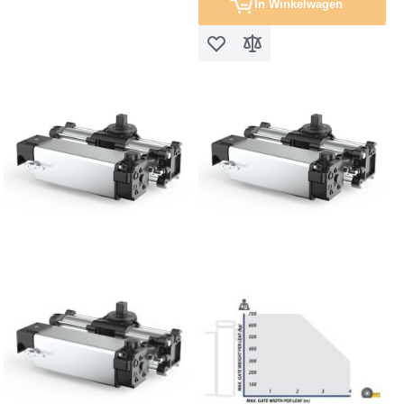
In Winkelwagen
Voeg toe aan verlanglijst
Toevoegen om te vergel