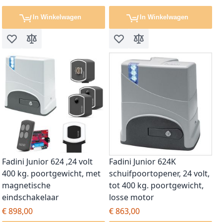
In Winkelwagen
In Winkelwagen
Voeg toe aan verlanglijst
Toevoegen om te vergelijken
Voeg toe aan verlanglijst
Toevoegen om te vergel
Fadini Junior 624 ,24 volt
Fadini Junior 624K
400 kg. poortgewicht, met
schuifpoortopener, 24 volt,
magnetische
tot 400 kg. poortgewicht,
eindschakelaar
losse motor
€ 898,00
€ 863,00