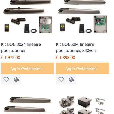
Kit BOB 3024 lineaire
Kit BOB50M lineaire
poortopener
poortopener, 230volt
€ 1.972,00
€ 1.898,00
In Winkelwagen
In Winkelwagen
Voeg toe aan verlanglijst
Toevoegen om te vergelijken
Voeg toe aan verlanglijst
Toevoegen om te vergel