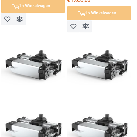
€ 1.055,00
In Winkelwagen
In Winkelwagen
Voeg toe aan verlanglijst
Toevoegen om te vergelijken
Voeg toe aan verlanglijst
Toevoegen om te vergel