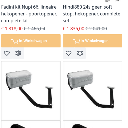
Fadini kit Nupi 66, lineaire
Hindi880 24s geen soft
hekopener - poortopener,
stop, hekopener, complete
complete kit
set
Special Price
Regular Price
Special Price
Regular Price
€ 1.318,00
€ 1.466,04
€ 1.836,00
€ 2.041,00
In Winkelwagen
In Winkelwagen
Voeg toe aan verlanglijst
Toevoegen om te vergelijken
Voeg toe aan verlanglijst
Toevoegen om te vergel