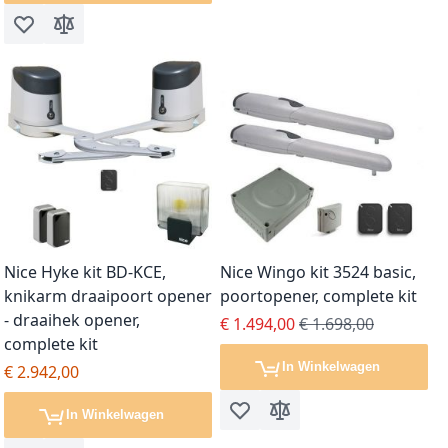
Voeg toe aan verlanglijst
Toevoegen om te vergelijken
Nice Hyke kit BD-KCE,
Nice Wingo kit 3524 basic,
knikarm draaipoort opener
poortopener, complete kit
- draaihek opener,
Special Price
Regular Price
€ 1.494,00
€ 1.698,00
complete kit
In Winkelwagen
€ 2.942,00
In Winkelwagen
Voeg toe aan verlanglijst
Toevoegen om te vergel