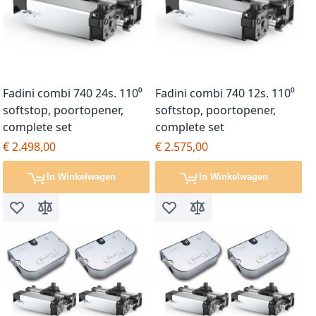
Fadini combi 740 24s. 110⁰
Fadini combi 740 12s. 110⁰
softstop, poortopener,
softstop, poortopener,
complete set
complete set
€ 2.498,00
€ 2.575,00
In Winkelwagen
In Winkelwagen
Voeg toe aan verlanglijst
Toevoegen om te vergelijken
Voeg toe aan verlanglijst
Toevoegen om te vergel