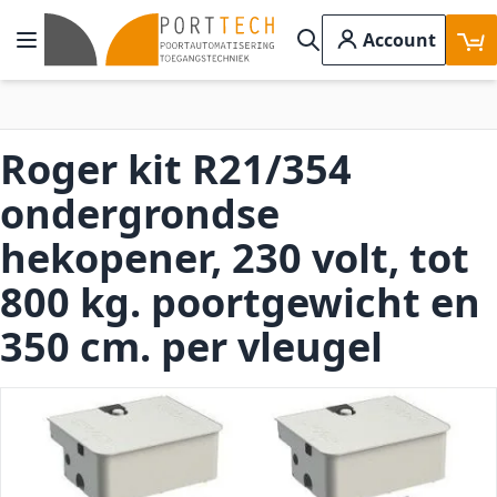
Ga naar de inhoud
Account
Toggle Nav
Search
Roger kit R21/354
ondergrondse
hekopener, 230 volt, tot
800 kg. poortgewicht en
350 cm. per vleugel