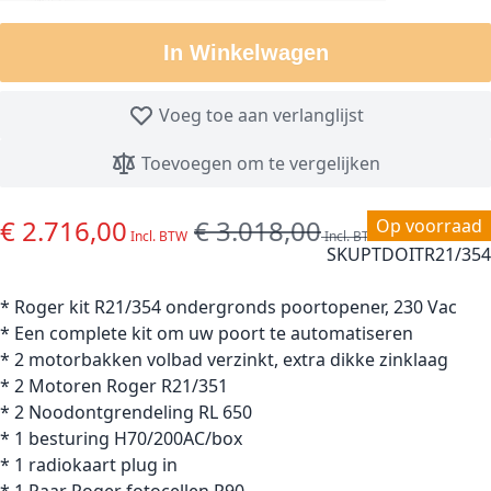
In Winkelwagen
Voeg toe aan verlanglijst
Toevoegen om te vergelijken
€ 2.716,00
€ 3.018,00
Special Price
Regular Price
Op voorraad
SKU
PTDOITR21/354
* Roger kit R21/354 ondergronds poortopener, 230 Vac
* Een complete kit om uw poort te automatiseren
* 2 motorbakken volbad verzinkt, extra dikke zinklaag
* 2 Motoren Roger R21/351
* 2 Noodontgrendeling RL 650
* 1 besturing H70/200AC/box
* 1 radiokaart plug in