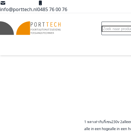
Ga naar de inhoud
info@porttech.nl
0485 76 00 76
Search
Poortopeners
Poort accessoires
Int
1 หลาเท่ากับกี่เซน
230v 2
allee
alle in een hoge
alle in een 