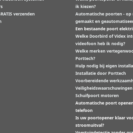
rs
ik kiezen?
 GRATIS verzenden
Automatische poorten - op
n
gemaakt en geautomatisee
Een bestaande poort elektr
Welke Doorbird of Videx in
videofoon heb ik nodig?
Welke merken vertegenwoo
Porttech?
Hulp nodig bij eigen installa
Installatie door Porttech
Voorbereidende werkzaam
Veiligheidswaarschuwingen
Schuifpoort motoren
Automatische poort opene
telefoon
Is uw poortopener klaar vo
stroomuitval?
Voertuigdetectie zonder gr