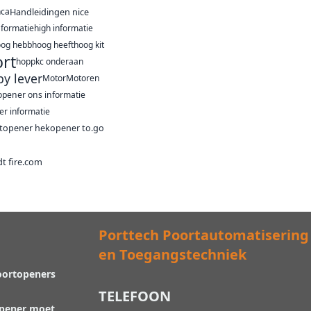
nca
Handleidingen nice
nformatie
high informatie
oog hebb
hoog heeft
hoog kit
rt
hoppkc onderaan
y lever
Motor
Motoren
opener ons informatie
er informatie
topener hekopener to.go
t fire.com
Porttech Poortautomatisering
en Toegangstechniek
oortopeners
TELEFOON
opener moet