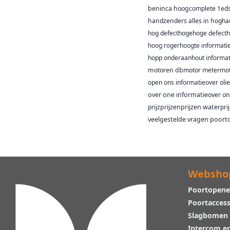
beninca hoog
complete 1
ed
handzenders alles in hog
ha
hog defect
hoge
hoge defect
h
hoog roger
hoogte informati
hopp onderaan
hout informat
motoren db
motor meter
mot
open ons informatie
over oli
over one informatie
over on
prijz
prijzen
prijzen water
pri
veelgestelde vragen poor
Websho
Poortopene
Poortaccess
Slagbomen
Intercom e