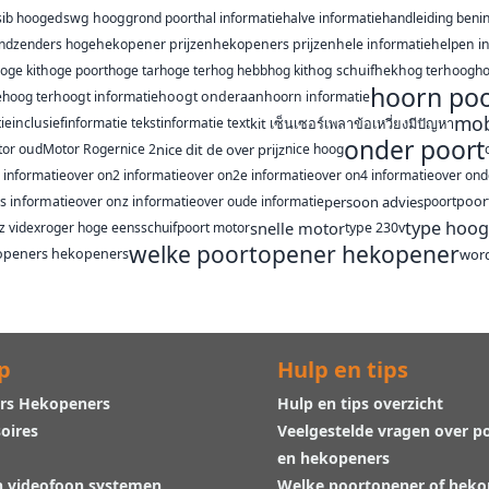
sib hoog
edswg hoog
grond poort
hal informatie
halve informatie
handleiding beni
ndzenders hoge
hekopener prijzen
hekopeners prijzen
hele informatie
helpen i
oge kit
hoge poort
hoge tar
hoge ter
hog hebb
hog kit
hog schuifhek
hog ter
hoog
h
hoorn poo
e
hoog ter
hoogt informatie
hoogt onderaan
hoorn informatie
mob
ie
inclusief
informatie tekst
informatie text
kit เซ็นเซอร์เพลาข้อเหวี่ยงมีปัญหา
onder poort
or oud
Motor Roger
nice 2
nice dit de over prijz
nice hoog
e informatie
over on2 informatie
over on2e informatie
over on4 informatie
over ond
s informatie
over onz informatie
over oude informatie
persoon advies
poort
poor
type hoog
snelle motor
jz videx
roger hoge eens
schuifpoort motor
type 230v
welke poortopener hekopener
topeners hekopeners
word
p
Hulp en tips
rs Hekopeners
Hulp en tips overzicht
oires
Veelgestelde vragen over p
en hekopeners
n videofoon systemen
Welke poortopener of hek