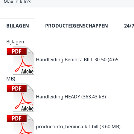
Max in kilo's
BIJLAGEN
PRODUCTEIGENSCHAPPEN
24/
Bijlagen
Handleiding Beninca BILL 30-50
(4.65
MB)
Handleiding HEADY
(363.43 kB)
productinfo_beninca-kit-bill
(3.60 MB)