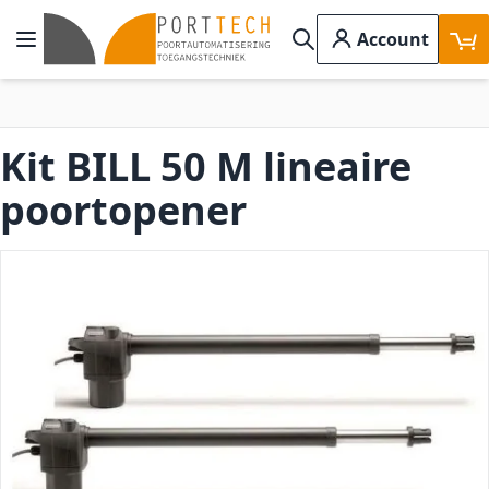
Ga naar de inhoud
Account
Toggle Nav
Search
Kit BILL 50 M lineaire
poortopener