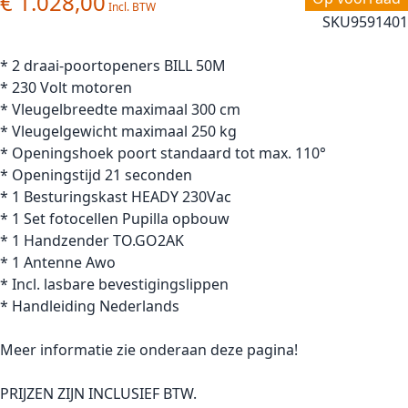
€ 1.028,00
SKU
9591401
* 2 draai-poortopeners BILL 50M
* 230 Volt motoren
* Vleugelbreedte maximaal 300 cm
* Vleugelgewicht maximaal 250 kg
* Openingshoek poort standaard tot max. 110°
* Openingstijd 21 seconden
* 1 Besturingskast HEADY 230Vac
* 1 Set fotocellen Pupilla opbouw
* 1 Handzender TO.GO2AK
* 1 Antenne Awo
* Incl. lasbare bevestigingslippen
* Handleiding Nederlands
Meer informatie zie onderaan deze pagina!
PRIJZEN ZIJN INCLUSIEF BTW.