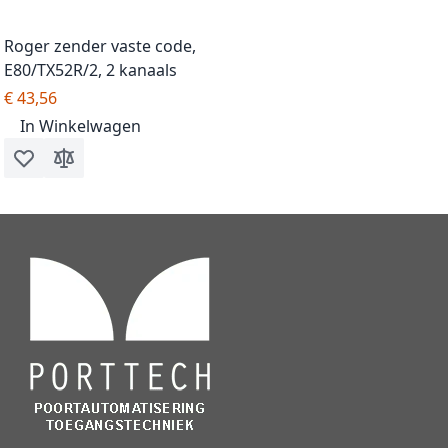
Roger zender vaste code,
E80/TX52R/2, 2 kanaals
€ 43,56
In Winkelwagen
Voeg toe aan verlanglijst
Toevoegen om te vergelijken