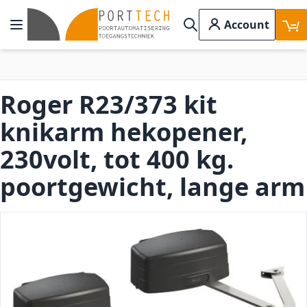
Ga naar de inhoud
Account
Toggle Nav
Search
Roger R23/373 kit
knikarm hekopener,
230volt, tot 400 kg.
poortgewicht, lange arm