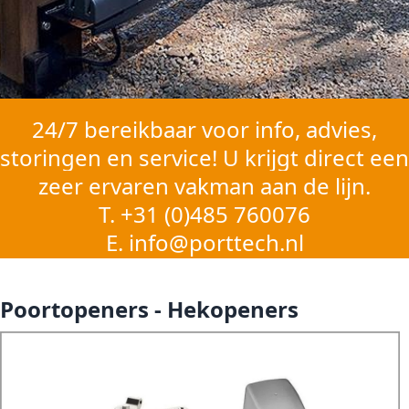
24/7 bereikbaar voor info, advies,
storingen en service!
U krijgt direct een
zeer ervaren vakman aan de lijn.
T.
+31 (0)485 760076
E.
info@porttech.nl
Poortopeners - Hekopeners