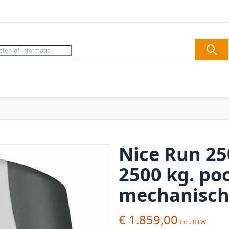
Sear
ercom - Videofoon
Slagbomen
Veilighe
Nice Run 25
2500 kg. po
mechanische
€ 1.859,00