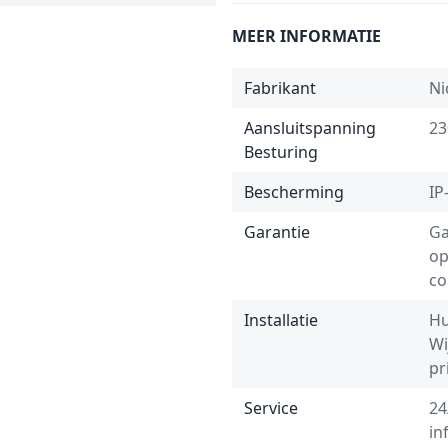
MEER INFORMATIE
Fabrikant
Ni
Aansluitspanning
23
Besturing
Bescherming
IP
Garantie
Ga
op
co
Installatie
Hu
Wi
pr
Service
24
in