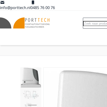
Ga naar de inhoud
info@porttech.nl
0485 76 00 76
Search
Poortopeners
Poort accessoires
Int