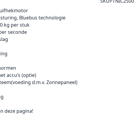
SKU
PTNIC2500
chuifhekmotor
turing, Bluebus technologie
0 kg per stuk
 per seconde
slag
king
 normen
et accu’s (optie)
steem(voeding d.m.v. Zonnepaneel)
ng
n deze pagina!