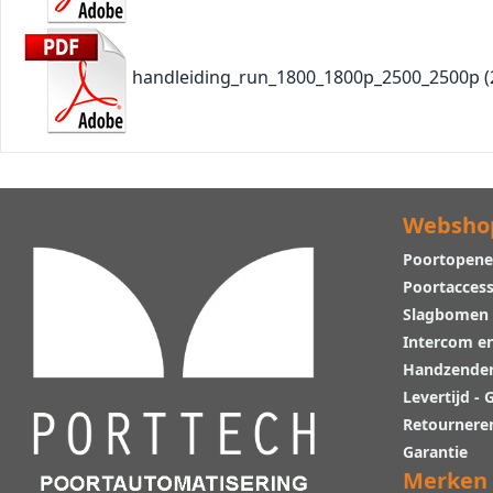
handleiding_run_1800_1800p_2500_2500p
(
Websho
Poortopene
Poortaccess
Slagbomen
Intercom e
Handzende
Levertijd -
Retournere
Garantie
Merken