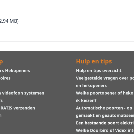
2.94 MB)
p
Hulp en tips
rs Hekopeners
Hulp en tips overzicht
oires
Veelgestelde vragen over p
en hekopeners
n videofoon systemen
Welke poortopener of hek
rs
ik kiezen?
 GRATIS verzenden
Automatische poorten - op
n
gemaakt en geautomatisee
Een bestaande poort elektr
Welke Doorbird of Videx in