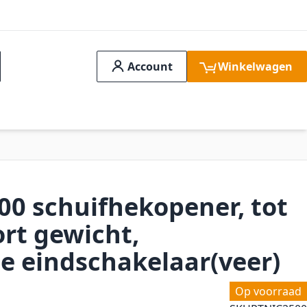
Account
Winkelwagen
ch
idssystemen
Aanbiedingen
FAQ
Verge
00 schuifhekopener, tot
ort gewicht,
 eindschakelaar(veer)
Op voorraad