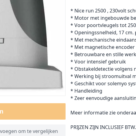
* Nice run 2500 , 230volt s
* Motor met ingebouwde bes
* Voor poortvleugels tot 250
* Openingssnelheid, 17 cm.
* Met mechanische eindaan
* Met magnetische encoder
* Betrouwbare en stille wer
* Voor intensief gebruik
* Obstakeldetectie volgens
* Werking bij stroomuitval m
* Geschikt voor solemyo sy
* Handleiding
* Zeer eenvoudige aansluiti
n
Meer informatie zie onderaa
PRIJZEN ZIJN INCLUSIEF BTW.
voegen om te vergelijken