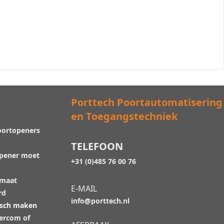
Porttech Poortautomatisering
en Toegangstechniek
oortopeners
TELEFOON
opener moet
+31 (0)485 76 00 76
 maat
E-MAIL
rd
info@porttech.nl
isch maken
tercom of