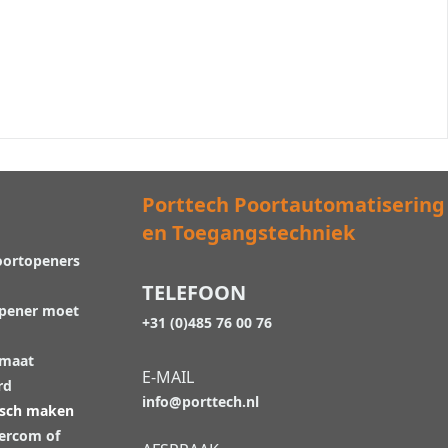
Porttech Poortautomatisering
en Toegangstechniek
oortopeners
TELEFOON
opener moet
+31 (0)485 76 00 76
 maat
E-MAIL
rd
info@porttech.nl
isch maken
tercom of