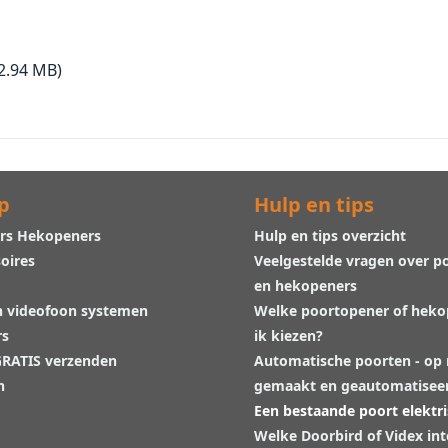
2.94 MB)
p
Hulp en tips
rs Hekopeners
Hulp en tips overzicht
oires
Veelgestelde vragen over p
en hekopeners
n videofoon systemen
Welke poortopener of hek
rs
ik kiezen?
 GRATIS verzenden
Automatische poorten - op
n
gemaakt en geautomatisee
Een bestaande poort elektr
Welke Doorbird of Videx in