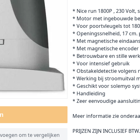
* Nice run 1800P , 230 Volt,
* Motor met ingebouwde bes
* Voor poortvleugels tot 180
* Openingssnelheid, 17 cm.
* Met magnetische eindaan
* Met magnetische encoder
* Betrouwbare en stille wer
* Voor intensief gebruik
* Obstakeldetectie volgens
* Werking bij stroomuitval m
* Geschikt voor solemyo sy
* Handleiding
* Zeer eenvoudige aansluiti
n
Meer informatie zie onderaa
PRIJZEN ZIJN INCLUSIEF BTW.
voegen om te vergelijken