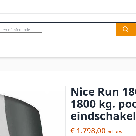
Sear
ercom - Videofoon
Slagbomen
Veilighe
Nice Run 18
1800 kg. po
eindschake
€ 1.798,00