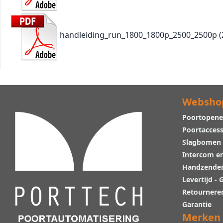
handleiding_run_1800_1800p_2500_2500p
(
Websho
Poortopene
Poortaccess
Slagbomen
Intercom e
Handzende
Levertijd -
Retournere
Garantie
Merken