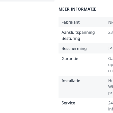
MEER INFORMATIE
Fabrikant
Ni
Aansluitspanning
23
Besturing
Bescherming
IP
Garantie
Ga
op
co
Installatie
Hu
Wi
pr
Service
24
in