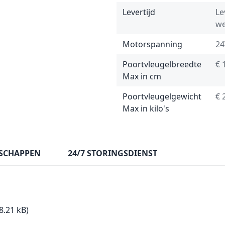
Levertijd
Le
w
Motorspanning
24
Poortvleugelbreedte
€ 
Max in cm
Poortvleugelgewicht
€ 
Max in kilo's
SCHAPPEN
24/7 STORINGSDIENST
8.21 kB)