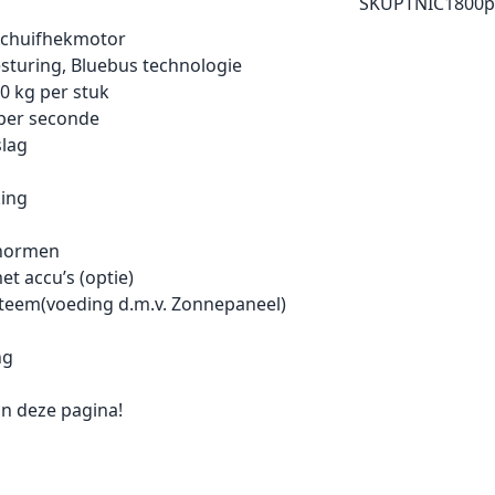
SKU
PTNIC1800p
 schuifhekmotor
turing, Bluebus technologie
0 kg per stuk
 per seconde
slag
king
 normen
et accu’s (optie)
steem(voeding d.m.v. Zonnepaneel)
ng
n deze pagina!