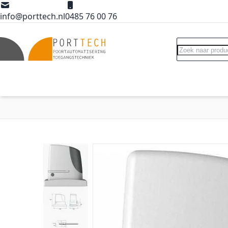
Ga naar de inhoud
info@porttech.nl
0485 76 00 76
Search
Poortopeners
Poort accessoires
Int