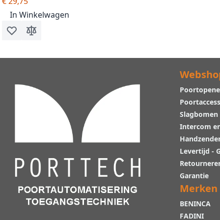
€ 29,75
In Winkelwagen
Voeg toe aan verlanglijst
Toevoegen om te vergelijken
Websho
Poortopene
Poortaccess
Slagbomen
Intercom e
Handzende
Levertijd -
Retournere
Garantie
Merken
BENINCA
FADINI