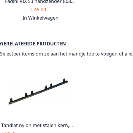
Fadini VIX 53 handzender 868
Mhz, grijs
€ 49,00
In Winkelwagen
GERELATEERDE PRODUCTEN
Selecteer items om ze aan het mandje toe te voegen of
all
Tandlat nylon met stalen kern,
kleur zwart