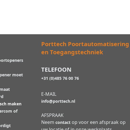
Porttech Poortautomatisering
en Toegangstechniek
oortopeners
TELEFOON
opener moet
+31 (0)485 76 00 76
 maat
E-MAIL
rd
info@porttech.nl
isch maken
tercom of
AFSPRAAK
Neem
op voor een afspraak op
contact
rdigt
uw locatie of in onze werkplaats.