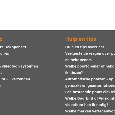
p
Hulp en tips
rs Hekopeners
Hulp en tips overzicht
oires
Veelgestelde vragen over p
en hekopeners
n videofoon systemen
Welke poortopener of hek
rs
ik kiezen?
 GRATIS verzenden
Automatische poorten - op
n
gemaakt en geautomatisee
Een bestaande poort elektr
Welke Doorbird of Videx in
videofoon heb ik nodig?
Welke merken vertegenwoo