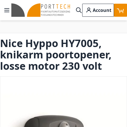
Ga naar de inhoud
Account
Toggle Nav
Search
Nice Hyppo HY7005,
knikarm poortopener,
losse motor 230 volt