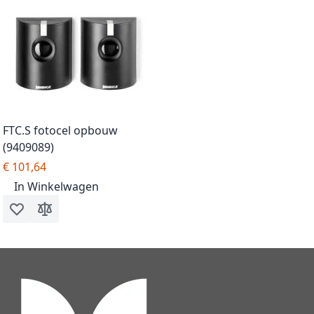
FTC.S fotocel opbouw
(9409089)
€ 101,64
In Winkelwagen
Voeg toe aan verlanglijst
Toevoegen om te vergelijken