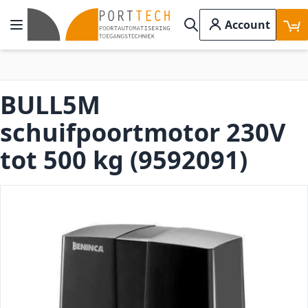
Ga naar de inhoud
Account
Toggle Nav
Search
BULL5M
schuifpoortmotor 230V
tot 500 kg (9592091)