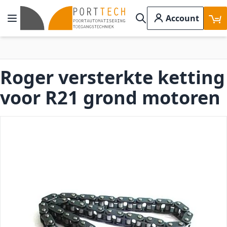
Ga naar de inhoud
Account
Toggle Nav
Search
Roger versterkte ketting
voor R21 grond motoren