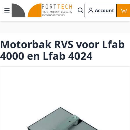
Ga naar de inhoud
Account
Toggle Nav
Search
Motorbak RVS voor Lfab
4000 en Lfab 4024