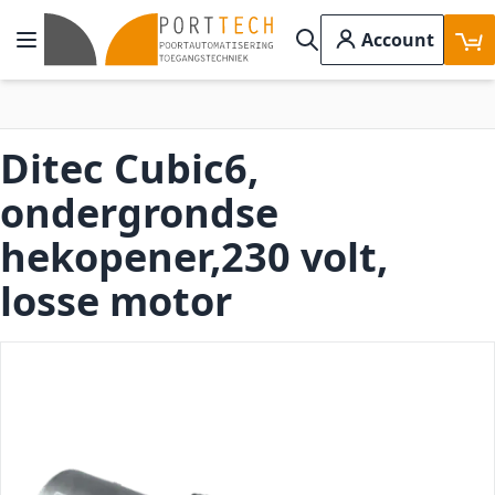
Ga naar de inhoud
Account
Toggle Nav
Search
Ditec Cubic6,
ondergrondse
hekopener,230 volt,
losse motor