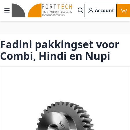
Ga naar de inhoud
Account
Toggle Nav
Search
Fadini pakkingset voor
Combi, Hindi en Nupi