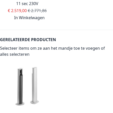
11 sec 230V
Special Price
Regular Price
€ 2.519,00
€ 2.771,86
In Winkelwagen
GERELATEERDE PRODUCTEN
Selecteer items om ze aan het mandje toe te voegen of
alles selecteren