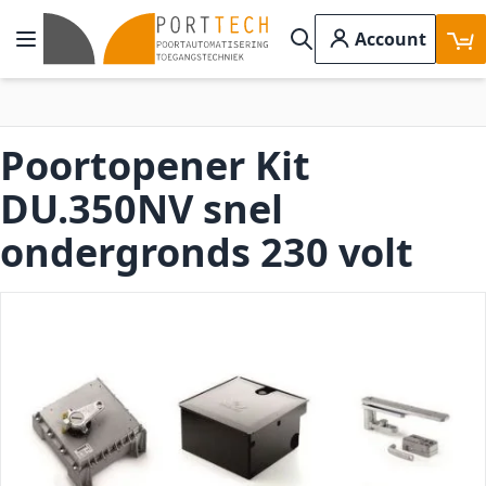
Ga naar de inhoud
Account
Toggle Nav
Search
Poortopener Kit
DU.350NV snel
ondergronds 230 volt