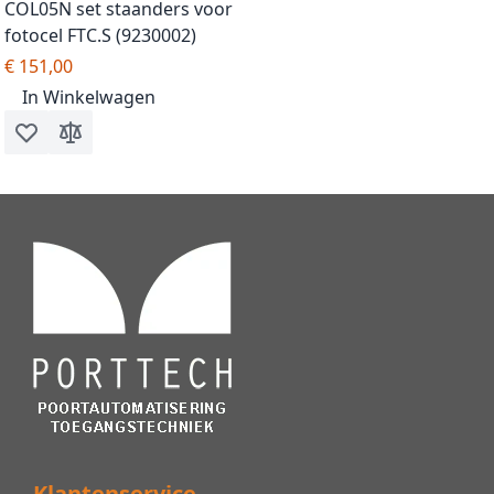
COL05N set staanders voor
fotocel FTC.S (9230002)
€ 151,00
In Winkelwagen
Voeg toe aan verlanglijst
Toevoegen om te vergelijken
Klantenservice