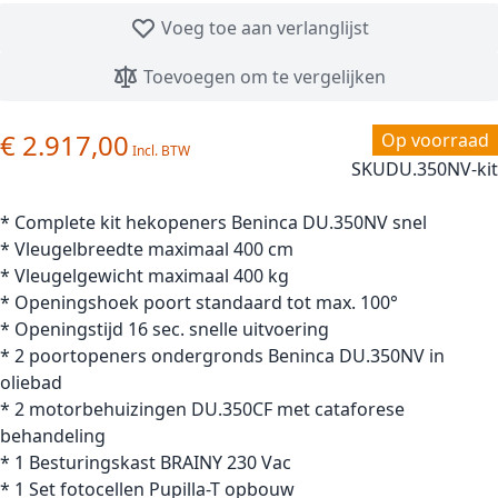
Voeg toe aan verlanglijst
Toevoegen om te vergelijken
€ 2.917,00
Op voorraad
SKU
DU.350NV-kit
* Complete kit hekopeners Beninca DU.350NV snel
* Vleugelbreedte maximaal 400 cm
* Vleugelgewicht maximaal 400 kg
* Openingshoek poort standaard tot max. 100°
* Openingstijd 16 sec. snelle uitvoering
* 2 poortopeners ondergronds Beninca DU.350NV in
oliebad
* 2 motorbehuizingen DU.350CF met cataforese
behandeling
* 1 Besturingskast BRAINY 230 Vac
* 1 Set fotocellen Pupilla-T opbouw