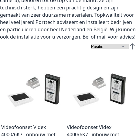
camera), behoren tot de top van de markt. Ze zijn
technisch sterk, hebben een prachtig design en zijn
gemaakt van zeer duurzame materialen. Topkwaliteit voor
heel veel jaren! Porttech adviseert en installeert bedrijven
en particulieren door heel Nederland en België. Wij kunnen
ook de installatie voor u verzorgen.
Bel
of
mail
voor advies!
Van
Videofoonset Videx
Videofoonset Videx
4000/6K7 , opbouw met
4000/6K7 , inbouw met