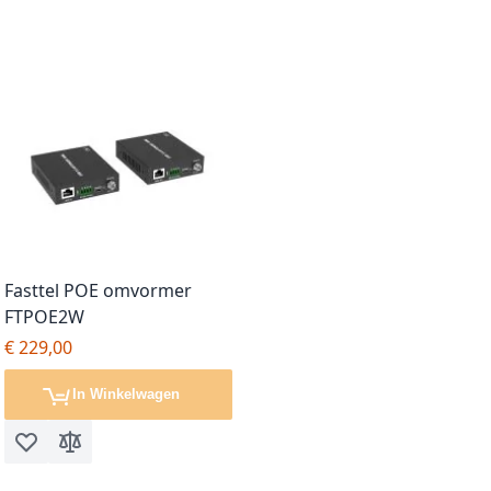
Fasttel POE omvormer
FTPOE2W
€ 229,00
In Winkelwagen
Voeg toe aan verlanglijst
Toevoegen om te vergelijken