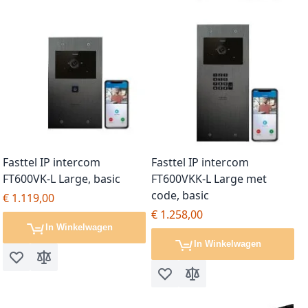
Fasttel IP intercom
Fasttel IP intercom
FT600VK-L Large, basic
FT600VKK-L Large met
code, basic
€ 1.119,00
€ 1.258,00
In Winkelwagen
In Winkelwagen
Voeg toe aan verlanglijst
Toevoegen om te vergelijken
Voeg toe aan verlanglijst
Toevoegen om te vergel