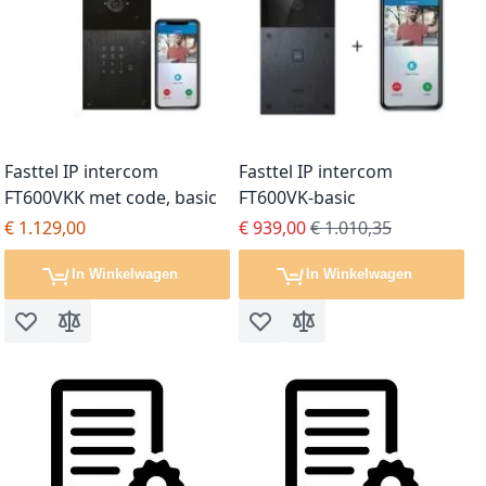
Fasttel IP intercom
Fasttel IP intercom
FT600VKK met code, basic
FT600VK-basic
Special Price
Regular Price
€ 1.129,00
€ 939,00
€ 1.010,35
In Winkelwagen
In Winkelwagen
Voeg toe aan verlanglijst
Toevoegen om te vergelijken
Voeg toe aan verlanglijst
Toevoegen om te vergel