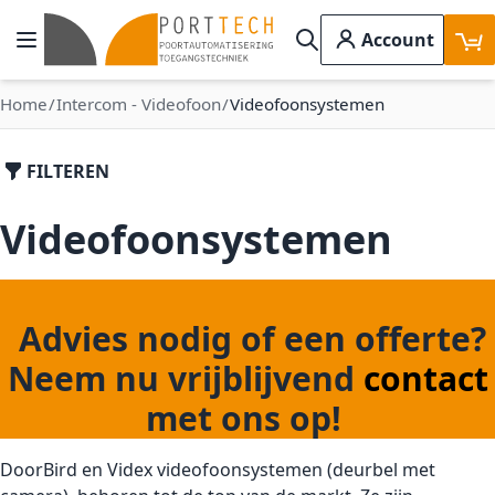
Ga naar de inhoud
Account
Toggle Nav
Search
Home
Intercom - Videofoon
Videofoonsystemen
FILTEREN
Videofoonsystemen
Advies nodig of een offerte?
Neem nu vrijblijvend
contact
met ons op!
DoorBird en Videx videofoonsystemen (deurbel met