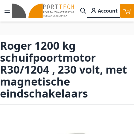
Ga naar de inhoud
Account
Toggle Nav
Search
Roger 1200 kg
schuifpoortmotor
R30/1204 , 230 volt, met
magnetische
eindschakelaars