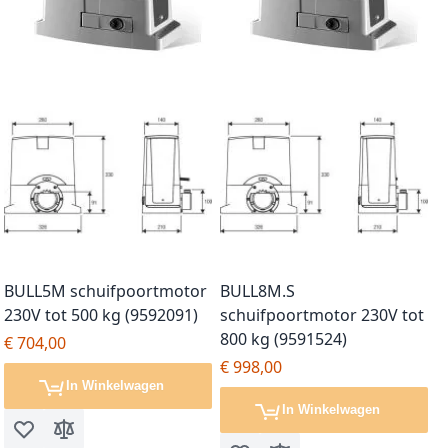
BULL5M schuifpoortmotor
BULL8M.S
230V tot 500 kg (9592091)
schuifpoortmotor 230V tot
800 kg (9591524)
€ 704,00
€ 998,00
In Winkelwagen
In Winkelwagen
Voeg toe aan verlanglijst
Toevoegen om te vergelijken