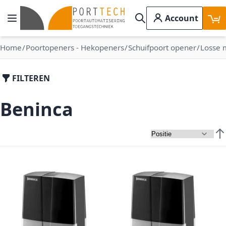
Ga naar de inhoud
Account
Toggle Nav
Search
Home
Poortopeners - Hekopeners
Schuifpoort opener
Losse 
FILTEREN
Beninca
Van