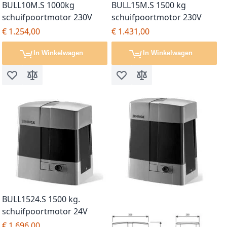
BULL10M.S 1000kg
BULL15M.S 1500 kg
schuifpoortmotor 230V
schuifpoortmotor 230V
€ 1.254,00
€ 1.431,00
In Winkelwagen
In Winkelwagen
Voeg toe aan verlanglijst
Toevoegen om te vergelijken
Voeg toe aan verlanglijst
Toevoegen om te vergel
BULL1524.S 1500 kg.
schuifpoortmotor 24V
€ 1.696,00