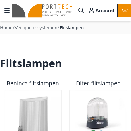
Ga naar de inhoud
Account
Toggle Nav
Search
Home
Veiligheidssystemen
Flitslampen
Flitslampen
Beninca flitslampen
Ditec flitslampen