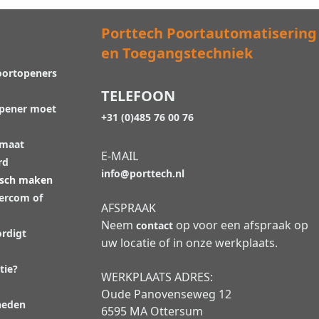
Porttech Poortautomatisering
en Toegangstechniek
oortopeners
TELEFOON
opener moet
+31 (0)485 76 00 76
 maat
E-MAIL
rd
info@porttech.nl
isch maken
tercom of
AFSPRAAK
Neem
op voor een afspraak op
contact
rdigt
uw locatie of in onze werkplaats.
tie?
WERKPLAATS ADRES:
Oude Panovenseweg 12
heden
6595 MA Ottersum