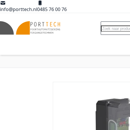
Ga naar de inhoud
info@porttech.nl
0485 76 00 76
Search
Poortopeners
Poort accessoires
Int