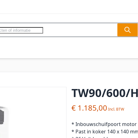
Sear
ercom - Videofoon
Slagbomen
Veilighe
TW90/600/HS
€ 1.185,00
* Inbouwschuifpoort motor
* Past in koker 140 x 140 m