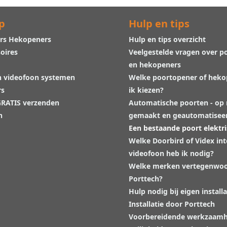
p
Hulp en tips
rs Hekopeners
Hulp en tips overzicht
oires
Veelgestelde vragen over p
en hekopeners
n videofoon systemen
Welke poortopener of hek
rs
ik kiezen?
 GRATIS verzenden
Automatische poorten - op
n
gemaakt en geautomatisee
Een bestaande poort elektr
Welke Doorbird of Videx in
videofoon heb ik nodig?
Welke merken vertegenwoo
Porttech?
Hulp nodig bij eigen installa
Installatie door Porttech
Voorbereidende werkzaam