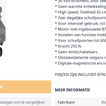
* 36 Volt brushless, voor zee
* Geen warmte ontwikkelin
* High speed. Snelheid 42 cm
* Zeer degelijke schuifpoor
* Voor intensief gebruik, tot
* Motor met ingebouwde B7
* Instellen van functies midd
* Voor schuifpoorten tot 600
* Kracht 250 N
* Geen eindschakelaars.
* Obstakeldetectie volgens
* Digitale magnetische enco
PRIJZEN ZIJN INCLUSIEF BTW.
n
MEER INFORMATIE
voegen om te vergelijken
Fabrikant
Ro