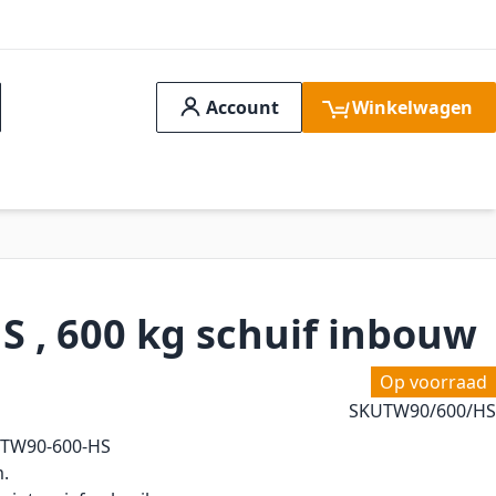
Account
Winkelwagen
ch
idssystemen
Aanbiedingen
FAQ
Verge
 , 600 kg schuif inbouw
Op voorraad
SKU
TW90/600/HS
 TW90-600-HS
m.