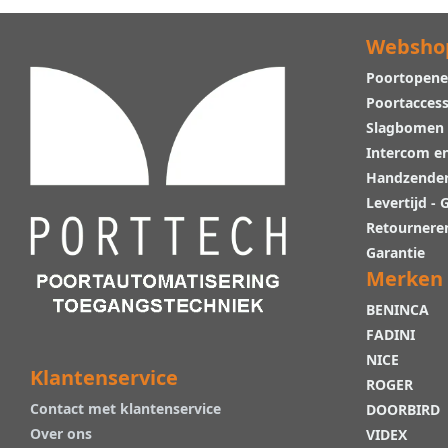
Websho
Poortopene
Poortaccess
Slagbomen
Intercom e
Handzende
Levertijd -
Retournere
Garantie
Merken
BENINCA
FADINI
NICE
Klantenservice
ROGER
Contact met klantenservice
DOORBIRD
Over ons
VIDEX