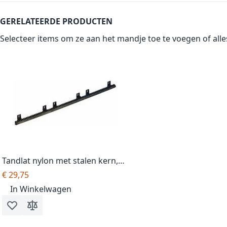
GERELATEERDE PRODUCTEN
Selecteer items om ze aan het mandje toe te voegen of
all
Tandlat nylon met stalen kern,
kleur zwart
€ 29,75
In Winkelwagen
Voeg toe aan verlanglijst
Toevoegen om te vergelijken