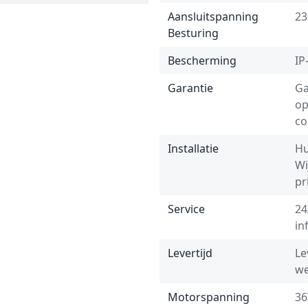
Aansluitspanning
23
Besturing
Bescherming
IP
Garantie
Ga
op
co
Installatie
Hu
Wi
pr
Service
24
in
Levertijd
Le
we
Motorspanning
36