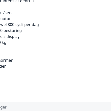
r intensief gebruik
g
. /sec.
tmotor
 wel 800 cycli per dag
0 besturing
els display
 kg.
 normen
der
ger