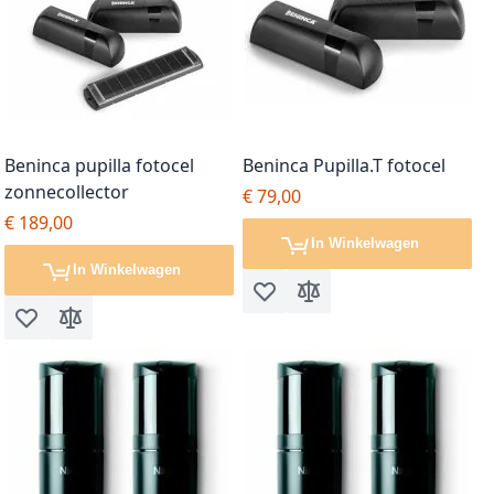
Beninca pupilla fotocel
Beninca Pupilla.T fotocel
zonnecollector
€ 79,00
€ 189,00
In Winkelwagen
In Winkelwagen
Voeg toe aan verlanglijst
Toevoegen om te vergel
Voeg toe aan verlanglijst
Toevoegen om te vergelijken