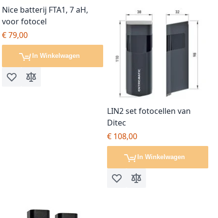
Nice batterij FTA1, 7 aH,
voor fotocel
€ 79,00
In Winkelwagen
Voeg toe aan verlanglijst
Toevoegen om te vergelijken
LIN2 set fotocellen van
Ditec
€ 108,00
In Winkelwagen
Voeg toe aan verlanglijst
Toevoegen om te vergel