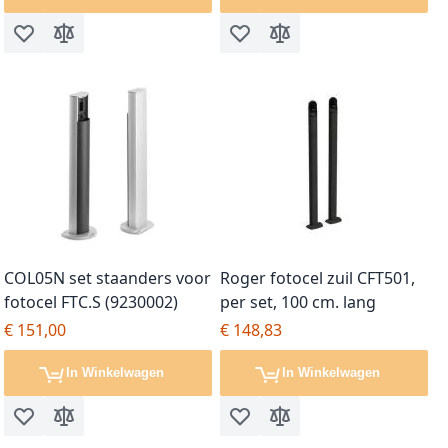
Voeg toe aan verlanglijst
Toevoegen om te vergelijken
Voeg toe aan verlanglijst
Toevoegen om te vergel
COL05N set staanders voor
Roger fotocel zuil CFT501,
fotocel FTC.S (9230002)
per set, 100 cm. lang
€ 151,00
€ 148,83
In Winkelwagen
In Winkelwagen
Voeg toe aan verlanglijst
Toevoegen om te vergelijken
Voeg toe aan verlanglijst
Toevoegen om te vergel