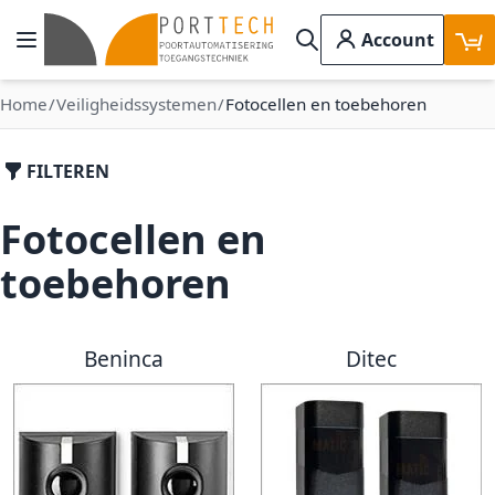
Ga naar de inhoud
Account
Toggle Nav
Search
Home
Veiligheidssystemen
Fotocellen en toebehoren
FILTEREN
Fotocellen en
toebehoren
Beninca
Ditec