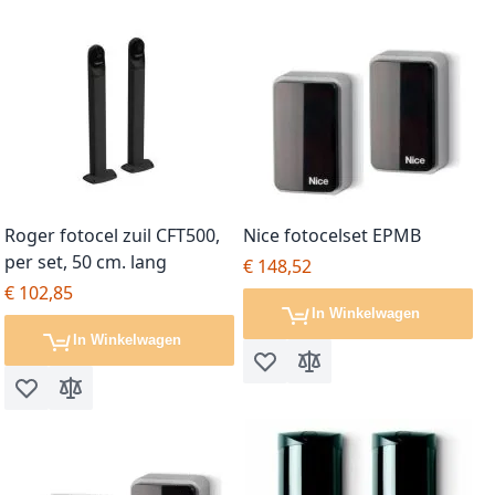
Roger fotocel zuil CFT500,
Nice fotocelset EPMB
per set, 50 cm. lang
€ 148,52
€ 102,85
In Winkelwagen
In Winkelwagen
Voeg toe aan verlanglijst
Toevoegen om te vergel
Voeg toe aan verlanglijst
Toevoegen om te vergelijken