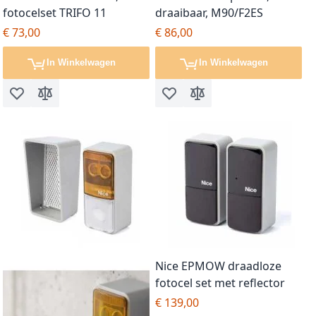
fotocelset TRIFO 11
draaibaar, M90/F2ES
€ 73,00
€ 86,00
In Winkelwagen
In Winkelwagen
Voeg toe aan verlanglijst
Toevoegen om te vergelijken
Voeg toe aan verlanglijst
Toevoegen om te vergel
Nice EPMOW draadloze
fotocel set met reflector
€ 139,00