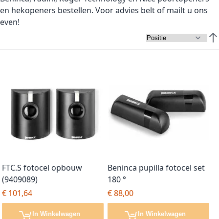
en hekopeners bestellen. Voor advies belt of mailt u ons
even!
Van
FTC.S fotocel opbouw
Beninca pupilla fotocel set
(9409089)
180 °
€ 101,64
€ 88,00
In Winkelwagen
In Winkelwagen