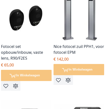
Fotocel set
Nice fotocel zuil PPH1, voor
opbouw/inbouw, vaste
fotocel EPM
lens, R90/F2ES
€ 142,00
€ 65,00
In Winkelwagen
In Winkelwagen
Voeg toe aan verlanglijst
Toevoegen om te vergel
Voeg toe aan verlanglijst
Toevoegen om te vergelijken