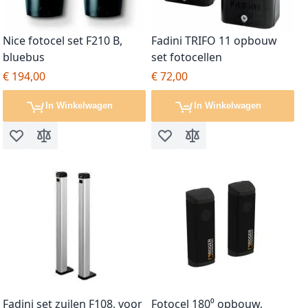
Nice fotocel set F210 B,
Fadini TRIFO 11 opbouw
bluebus
set fotocellen
€ 194,00
€ 72,00
In Winkelwagen
In Winkelwagen
Voeg toe aan verlanglijst
Toevoegen om te vergelijken
Voeg toe aan verlanglijst
Toevoegen om te vergel
Fadini set zuilen F108, voor
Fotocel 180⁰ opbouw,