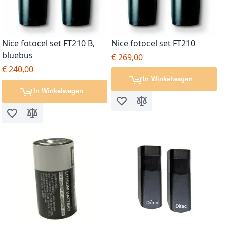
Nice fotocel set FT210 B,
Nice fotocel set FT210
bluebus
€ 269,00
€ 240,00
In Winkelwagen
In Winkelwagen
Voeg toe aan verlanglijst
Toevoegen om te vergel
Voeg toe aan verlanglijst
Toevoegen om te vergelijken