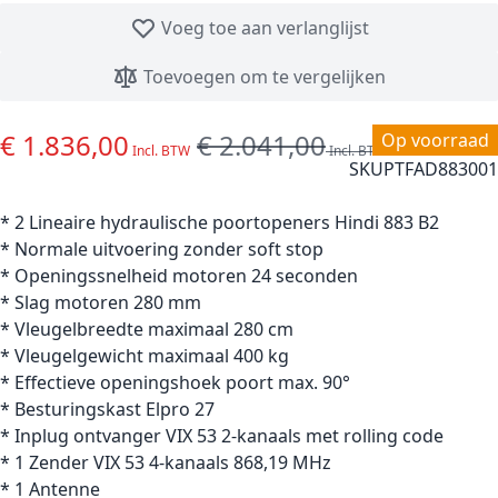
Voeg toe aan verlanglijst
Toevoegen om te vergelijken
€ 1.836,00
€ 2.041,00
Special Price
Regular Price
Op voorraad
SKU
PTFAD883001
* 2 Lineaire hydraulische poortopeners Hindi 883 B2
* Normale uitvoering zonder soft stop
* Openingssnelheid motoren 24 seconden
* Slag motoren 280 mm
* Vleugelbreedte maximaal 280 cm
* Vleugelgewicht maximaal 400 kg
* Effectieve openingshoek poort max. 90°
* Besturingskast Elpro 27
* Inplug ontvanger VIX 53 2-kanaals met rolling code
* 1 Zender VIX 53 4-kanaals 868,19 MHz
* 1 Antenne