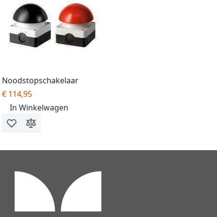
Noodstopschakelaar
€ 114,95
In Winkelwagen
Voeg toe aan verlanglijst
Toevoegen om te vergelijken