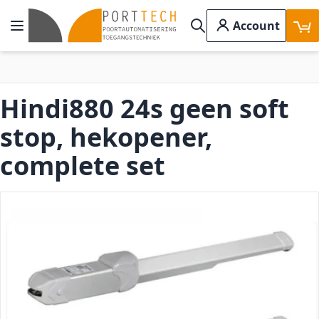
Ga naar de inhoud
Account
Toggle Nav
Search
Hindi880 24s geen soft
stop, hekopener,
complete set