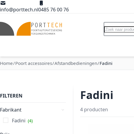
Ga naar de inhoud
info@porttech.nl
0485 76 00 76
Search
Poortopeners
Poort accessoires
Int
Home
Poort accessoires
Afstandbedieningen
Fadini
Fadini
FILTEREN
4
producten
Fabrikant
Fadini
4