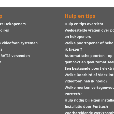
p
Hulp en tips
rs Hekopeners
Hulp en tips overzicht
oires
Veelgestelde vragen over p
en hekopeners
n videofoon systemen
Welke poortopener of hek
rs
ik kiezen?
 GRATIS verzenden
Automatische poorten - op
n
gemaakt en geautomatisee
Een bestaande poort elektr
Welke Doorbird of Videx in
videofoon heb ik nodig?
Welke merken vertegenwoo
Porttech?
Hulp nodig bij eigen installa
Installatie door Porttech
Voorbereidende werkzaam