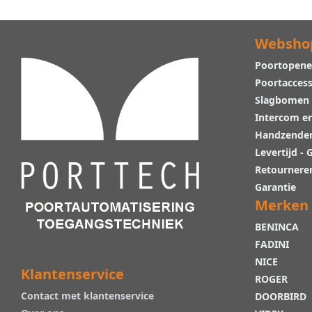
Websho
Poortopene
Poortaccess
Slagbomen
Intercom e
Handzende
Levertijd -
Retournere
Garantie
Merken
BENINCA
FADINI
NICE
Klantenservice
ROGER
Contact met klantenservice
DOORBIRD