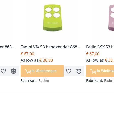
er 868
Fadini VIX 53 handzender 868
Fadini VIX 53
Mhz, mintgroen
Mhz, rose
€ 67,00
€ 67,00
As low as
€ 38,98
As low as
€ 38
In Winkelwagen
In Winkel
Voeg toe aan verlanglijst
Toevoegen om te vergelijken
Voeg toe aan verlanglijst
Toevoegen om te ver
Fabrikant:
Fadini
Fabrikant:
Fadin