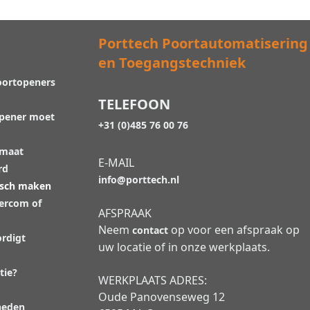
Porttech Poortautomatisering
en Toegangstechniek
oortopeners
TELEFOON
opener moet
+31 (0)485 76 00 76
 maat
E-MAIL
rd
info@porttech.nl
isch maken
tercom of
AFSPRAAK
Neem
op voor een afspraak op
contact
rdigt
uw locatie of in onze werkplaats.
tie?
WERKPLAATS ADRES:
Oude Panovenseweg 12
heden