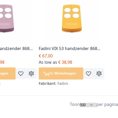
 handzender 868
Fadini VIX 53 handzender 868
Mhz, oranje
€ 67,00
,98
As low as
€ 38,98
wagen
In Winkelwagen
gelijken
Voeg toe aan verlanglijst
Toevoegen om te vergelijken
Voeg toe aan verl
Toevoegen o
i
Fabrikant:
Fadini
Toon
per pagina