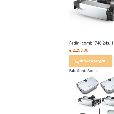
Fadini combi 740 24s. 1
poortopener, geen soft
€ 2.298,00
complete set
In Winkelwagen
Fabrikant:
Fadini