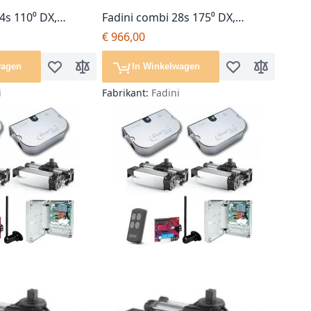
4s 110⁰ DX,
Fadini combi 28s 175⁰ DX,
losse motor
poortopener, losse motor
€ 966,00
wagen
In Winkelwagen
gelijken
Voeg toe aan verlanglijst
Toevoegen om te vergelijken
Voeg toe aan verl
Toevoegen o
i
Fabrikant:
Fadini