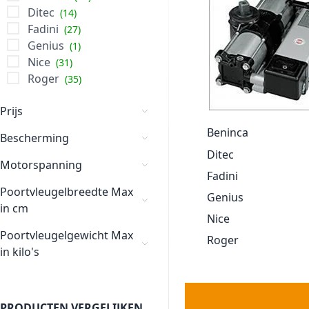
Ditec
14
Fadini
27
Genius
1
Nice
31
Roger
35
Prijs
Beninca
Bescherming
Ditec
Motorspanning
Fadini
Poortvleugelbreedte Max
Genius
in cm
Nice
Poortvleugelgewicht Max
Roger
in kilo's
PRODUCTEN VERGELIJKEN