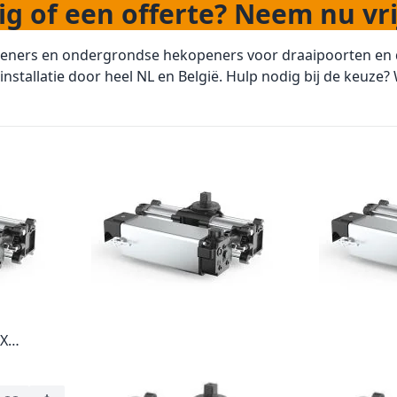
g of een offerte? Neem nu vri
ners en ondergrondse hekopeners voor draaipoorten en dr
nstallatie door heel NL en België. Hulp nodig bij de keuze?
SX
losse