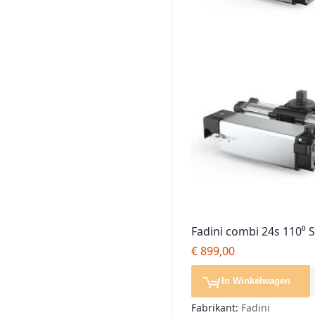
Fadini combi 24s 110⁰ S
poortopener, losse mo
€ 899,00
In Winkelwagen
Fabrikant:
Fadini