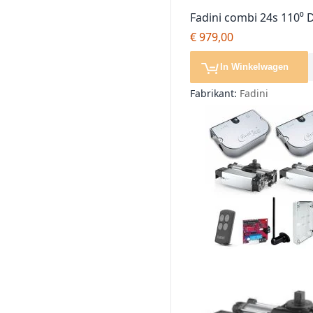
Fadini combi 24s 110⁰ 
softstop, poortopener, 
€ 979,00
motor
In Winkelwagen
Fabrikant:
Fadini