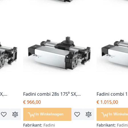
X,
Fadini combi 28s 175⁰ SX,
Fadini combi 1
tor
poortopener, losse motor
poortopener, 
€ 966,00
€ 1.015,00
In Winkelwagen
In Winkel
Voeg toe aan verlanglijst
Toevoegen om te vergelijken
Voeg toe aan verlanglijst
Toevoegen om te ver
Fabrikant:
Fadini
Fabrikant:
Fadin