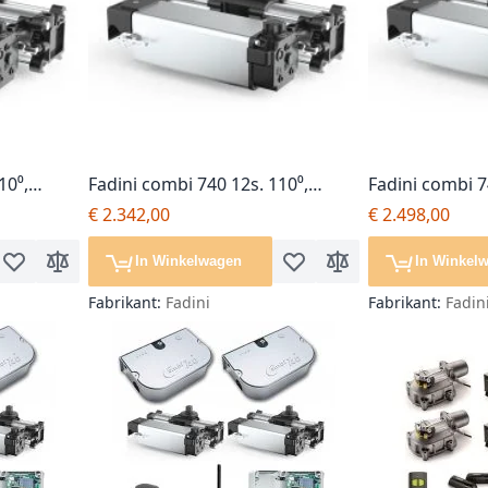
10⁰,
Fadini combi 740 12s. 110⁰,
Fadini combi 7
 stop,
poortopener, geen soft stop,
softstop, poo
€ 2.342,00
€ 2.498,00
complete set
set
In Winkelwagen
In Winkel
Voeg toe aan verlanglijst
Toevoegen om te vergelijken
Voeg toe aan verlanglijst
Toevoegen om te ver
Fabrikant:
Fadini
Fabrikant:
Fadin