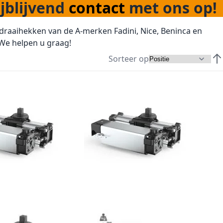
jblijvend
contact
met ons op!
aaihekken van de A-merken Fadini, Nice, Beninca en
 We helpen u graag!
Sorteer op
Van