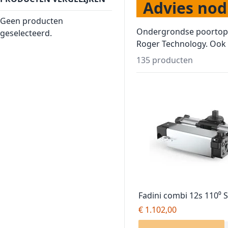
Advies nodi
Geen producten
Ondergrondse poortope
geselecteerd.
Roger Technology. Ook i
135
producten
Fadini combi 12s 110⁰ 
softstop, poortopener, 
€ 1.102,00
motor