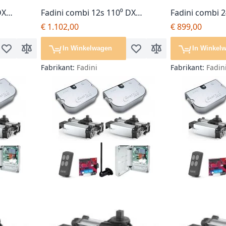
DX
Fadini combi 12s 110⁰ DX
Fadini combi 2
losse
softstop, poortopener, losse
poortopener, 
€ 1.102,00
€ 899,00
motor
In Winkelwagen
In Winkel
Voeg toe aan verlanglijst
Toevoegen om te vergelijken
Voeg toe aan verlanglijst
Toevoegen om te ver
Fabrikant:
Fadini
Fabrikant:
Fadin