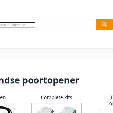
Sear
ercom - Videofoon
Slagbomen
Veilighe
r
ndse poortopener
ren
Complete kits
o