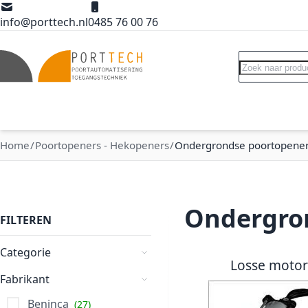
Ga naar de inhoud
info@porttech.nl
0485 76 00 76
Search
Poortopeners
Poort accessoires
Int
Home
Poortopeners - Hekopeners
Ondergrondse poortopene
Ondergro
FILTEREN
Categorie
Losse moto
Poortopeners - Hekopeners
Ondergrondse poortopener
Toebehoren ondergronds
Fabrikant
Beninca
27