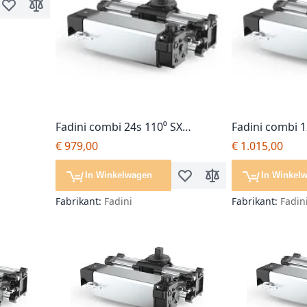
Voeg toe aan verlanglijst
Toevoegen om te vergelijken
Fadini combi 24s 110⁰ SX
Fadini combi 1
softstop, poortopener, losse
poortopener, 
€ 979,00
€ 1.015,00
motor
In Winkelwagen
In Winkel
Voeg toe aan verlanglijst
Toevoegen om te ver
Fabrikant:
Fadini
Fabrikant:
Fadin