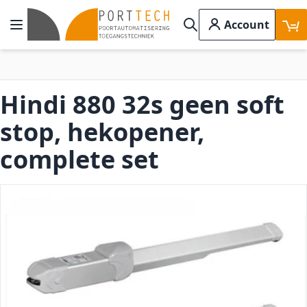
Ga naar de inhoud
Account
Toggle Nav
Search
Hindi 880 32s geen soft
stop, hekopener,
complete set