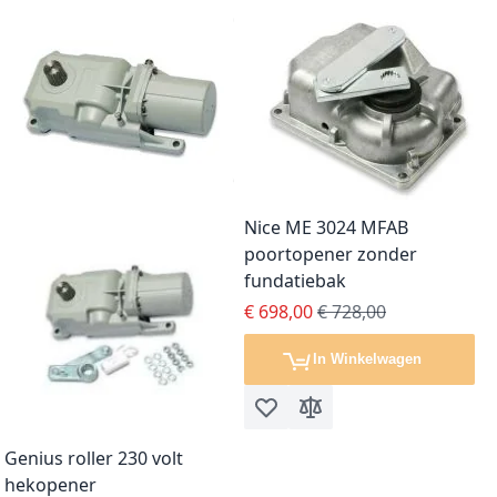
Nice ME 3024 MFAB
poortopener zonder
fundatiebak
Special Price
Regular Price
€ 698,00
€ 728,00
In Winkelwagen
Voeg toe aan verlanglijst
Toevoegen om te vergel
Genius roller 230 volt
hekopener