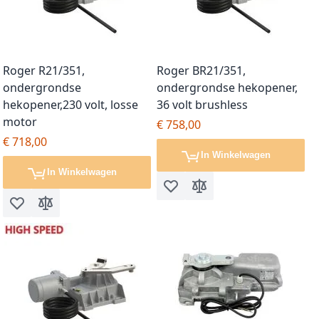
Roger R21/351,
Roger BR21/351,
ondergrondse
ondergrondse hekopener,
hekopener,230 volt, losse
36 volt brushless
motor
€ 758,00
€ 718,00
In Winkelwagen
In Winkelwagen
Voeg toe aan verlanglijst
Toevoegen om te vergel
Voeg toe aan verlanglijst
Toevoegen om te vergelijken