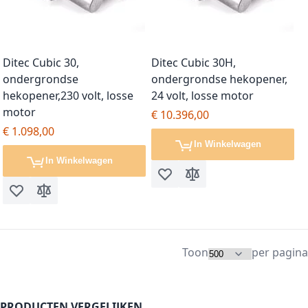
Ditec Cubic 30,
Ditec Cubic 30H,
ondergrondse
ondergrondse hekopener,
hekopener,230 volt, losse
24 volt, losse motor
motor
€ 10.396,00
€ 1.098,00
In Winkelwagen
In Winkelwagen
Voeg toe aan verlanglijst
Toevoegen om te vergel
Voeg toe aan verlanglijst
Toevoegen om te vergelijken
Toon
per pagina
PRODUCTEN VERGELIJKEN