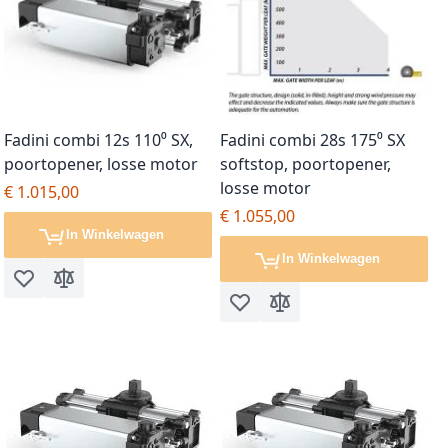
Fadini combi 12s 110⁰ SX,
Fadini combi 28s 175⁰ SX
poortopener, losse motor
softstop, poortopener,
losse motor
€ 1.015,00
€ 1.055,00
In Winkelwagen
In Winkelwagen
Voeg toe aan verlanglijst
Toevoegen om te vergelijken
Voeg toe aan verlanglijst
Toevoegen om te vergel