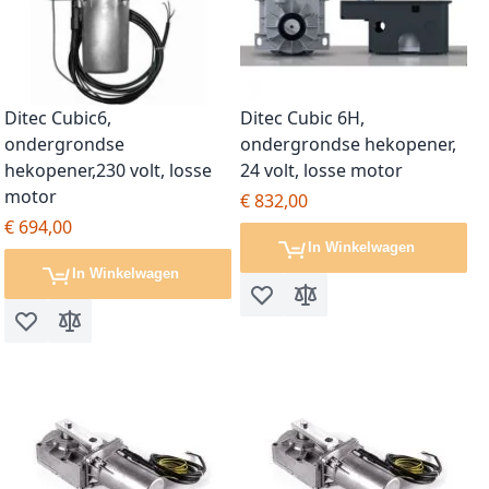
Ditec Cubic6,
Ditec Cubic 6H,
ondergrondse
ondergrondse hekopener,
hekopener,230 volt, losse
24 volt, losse motor
motor
€ 832,00
€ 694,00
In Winkelwagen
In Winkelwagen
Voeg toe aan verlanglijst
Toevoegen om te vergel
Voeg toe aan verlanglijst
Toevoegen om te vergelijken