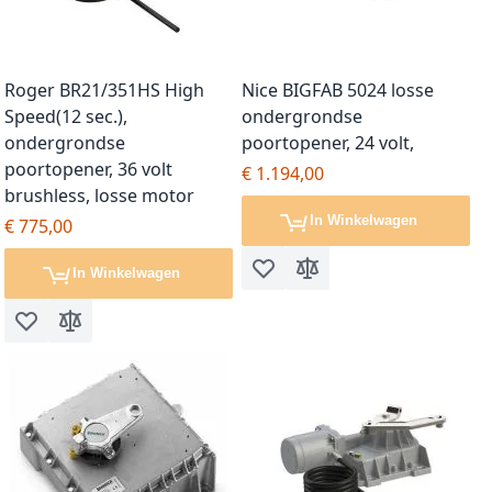
Roger BR21/351HS High
Nice BIGFAB 5024 losse
Speed(12 sec.),
ondergrondse
ondergrondse
poortopener, 24 volt,
poortopener, 36 volt
€ 1.194,00
brushless, losse motor
In Winkelwagen
€ 775,00
In Winkelwagen
Voeg toe aan verlanglijst
Toevoegen om te vergel
Voeg toe aan verlanglijst
Toevoegen om te vergelijken