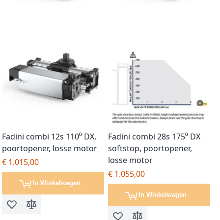
Fadini combi 12s 110⁰ DX,
Fadini combi 28s 175⁰ DX
poortopener, losse motor
softstop, poortopener,
losse motor
€ 1.015,00
€ 1.055,00
In Winkelwagen
In Winkelwagen
Voeg toe aan verlanglijst
Toevoegen om te vergelijken