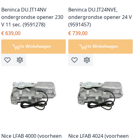
Beninca DU.IT14NV
Beninca DU.IT24NVE,
ondergrondse opener 230
ondergrondse opener 24 V
V 11 sec. (9591278)
(9591457)
€ 639,00
€ 739,00
In Winkelwagen
In Winkelwagen
Voeg toe aan verlanglijst
Toevoegen om te vergelijken
Voeg toe aan verlanglijst
Toevoegen om te vergel
Nice LFAB 4000 (voorheen
Nice LFAB 4024 (voorheen