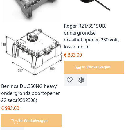
Roger R21/351SUB,
ondergrondse
draaihekopener, 230 volt,
losse motor
€ 883,00
In Winkelwagen
Voeg toe aan verlanglijst
Toevoegen om te vergel
Beninca DU.350NG heavy
ondergronds poortopener
22 sec.(9592308)
€ 982,00
In Winkelwagen