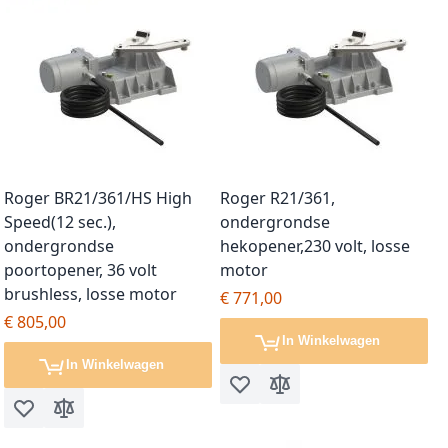
Roger BR21/361/HS High
Roger R21/361,
Speed(12 sec.),
ondergrondse
ondergrondse
hekopener,230 volt, losse
poortopener, 36 volt
motor
brushless, losse motor
€ 771,00
€ 805,00
In Winkelwagen
In Winkelwagen
Voeg toe aan verlanglijst
Toevoegen om te vergel
Voeg toe aan verlanglijst
Toevoegen om te vergelijken