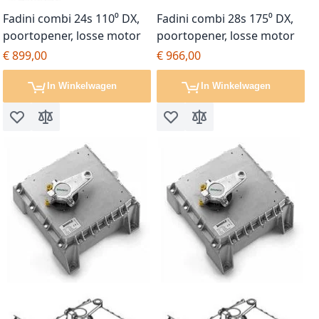
Fadini combi 24s 110⁰ DX,
Fadini combi 28s 175⁰ DX,
poortopener, losse motor
poortopener, losse motor
€ 899,00
€ 966,00
In Winkelwagen
In Winkelwagen
Voeg toe aan verlanglijst
Toevoegen om te vergelijken
Voeg toe aan verlanglijst
Toevoegen om te vergel