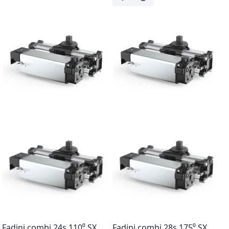
Voeg toe aan verlanglijst
Toevoegen om te vergel
Fadini combi 24s 110⁰ SX,
Fadini combi 28s 175⁰ SX,