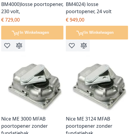
BM4000)losse poortopener,
BM4024) losse
230 volt,
poortopener, 24 volt
€ 729,00
€ 949,00
In Winkelwagen
In Winkelwagen
Voeg toe aan verlanglijst
Toevoegen om te vergelijken
Voeg toe aan verlanglijst
Toevoegen om te vergel
Nice ME 3000 MFAB
Nice ME 3124 MFAB
poortopener zonder
poortopener zonder
fundatiebak
fundatiebak