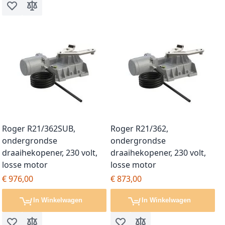
Voeg toe aan verlanglijst
Toevoegen om te vergelijken
Roger R21/362SUB,
Roger R21/362,
ondergrondse
ondergrondse
draaihekopener, 230 volt,
draaihekopener, 230 volt,
losse motor
losse motor
€ 976,00
€ 873,00
In Winkelwagen
In Winkelwagen