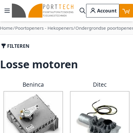
Ga naar de inhoud
Account
Toggle Nav
Search
Home
Poortopeners - Hekopeners
Ondergrondse poortopene
FILTEREN
Losse motoren
Beninca
Ditec