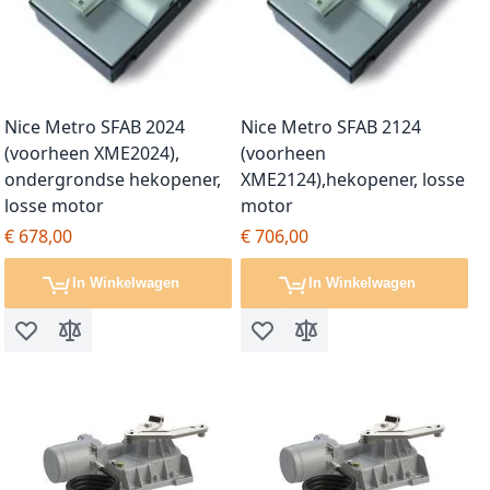
Nice Metro SFAB 2024
Nice Metro SFAB 2124
(voorheen XME2024),
(voorheen
ondergrondse hekopener,
XME2124),hekopener, losse
losse motor
motor
€ 678,00
€ 706,00
In Winkelwagen
In Winkelwagen
Voeg toe aan verlanglijst
Toevoegen om te vergelijken
Voeg toe aan verlanglijst
Toevoegen om te vergel