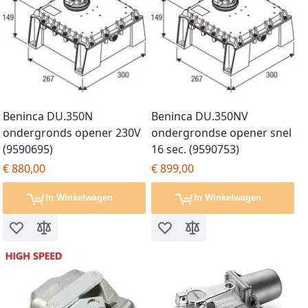
Beninca DU.350N
Beninca DU.350NV
ondergronds opener 230V
ondergrondse opener snel
(9590695)
16 sec. (9590753)
€ 880,00
€ 899,00
In Winkelwagen
In Winkelwagen
Voeg toe aan verlanglijst
Toevoegen om te vergelijken
Voeg toe aan verlanglijst
Toevoegen om te vergel