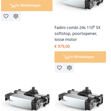
In Winkelwagen
Voeg toe aan verlanglijst
Toevoegen om te vergelijken
Fadini combi 24s 110⁰ SX
softstop, poortopener,
losse motor
€ 979,00
In Winkelwagen
Voeg toe aan verlanglijst
Toevoegen om te vergel