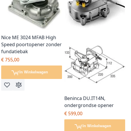
Nice ME 3024 MFAB High
Speed poortopener zonder
fundatiebak
€ 755,00
In Winkelwagen
Voeg toe aan verlanglijst
Toevoegen om te vergelijken
Beninca DU.IT14N,
ondergrondse opener
€ 599,00
In Winkelwagen