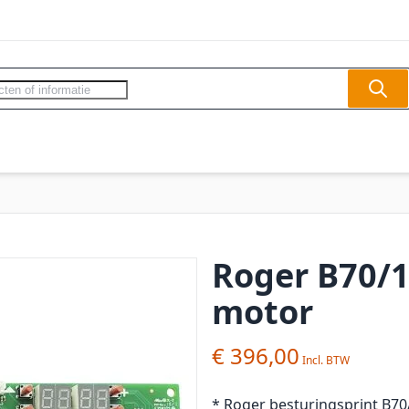
Sear
ercom - Videofoon
Slagbomen
Veilighe
Roger B70/1
motor
€ 396,00
* Roger besturingsprint B7