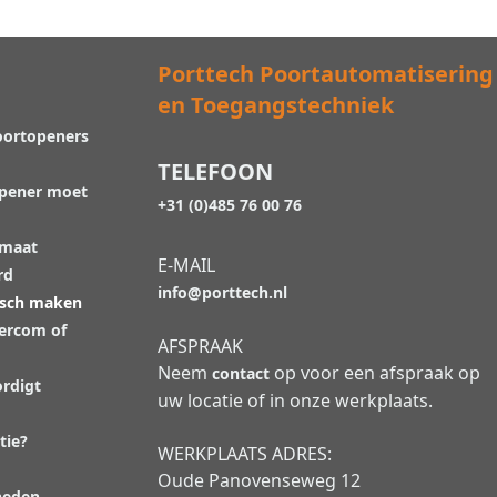
Porttech Poortautomatisering
en Toegangstechniek
oortopeners
TELEFOON
opener moet
+31 (0)485 76 00 76
 maat
E-MAIL
rd
info@porttech.nl
isch maken
tercom of
AFSPRAAK
Neem
op voor een afspraak op
contact
rdigt
uw locatie of in onze werkplaats.
tie?
WERKPLAATS ADRES:
Oude Panovenseweg 12
heden