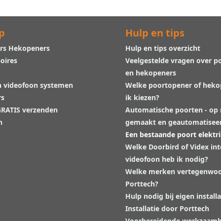
p
Hulp en tips
rs Hekopeners
Hulp en tips overzicht
oires
Veelgestelde vragen over p
en hekopeners
n videofoon systemen
Welke poortopener of hek
rs
ik kiezen?
 GRATIS verzenden
Automatische poorten - op
n
gemaakt en geautomatisee
Een bestaande poort elektr
Welke Doorbird of Videx in
videofoon heb ik nodig?
Welke merken vertegenwoo
Porttech?
Hulp nodig bij eigen installa
Installatie door Porttech
Voorbereidende werkzaam