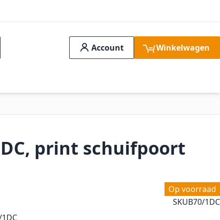
Account
Winkelwagen
ch
idssystemen
Aanbiedingen
FAQ
Verge
DC, print schuifpoort
Op voorraad
SKU
B70/1DC
0/1DC