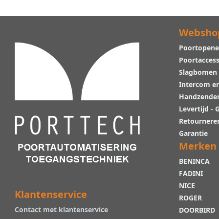
Websho
Poortopene
Poortaccess
Slagbomen
Intercom e
Handzende
Levertijd -
Retournere
Garantie
Merken
BENINCA
FADINI
NICE
Klantenservice
ROGER
Contact met klantenservice
DOORBIRD