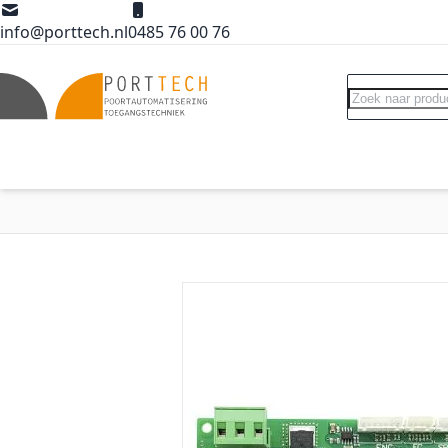
Ga naar de inhoud
info@porttech.nl
0485 76 00 76
Search
Poortopeners
Poort accessoires
Int