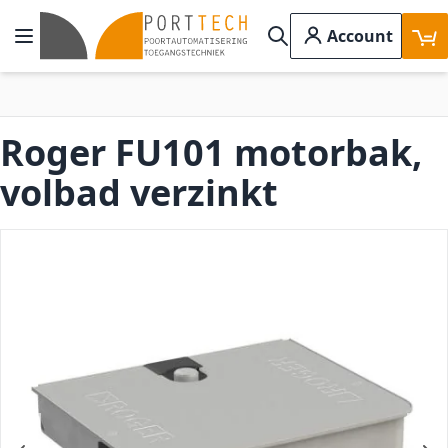
Ga naar de inhoud
Account
Toggle Nav
Search
Roger FU101 motorbak,
volbad verzinkt