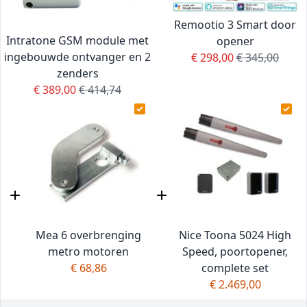
Remootio 3 Smart door
Intratone GSM module met
opener
ingebouwde ontvanger en 2
Special Price
Regular Price
€ 298,00
€ 345,00
zenders
Special Price
Regular Price
€ 389,00
€ 414,74
Mea 6 overbrenging
Nice Toona 5024 High
metro motoren
Speed, poortopener,
€ 68,86
complete set
€ 2.469,00