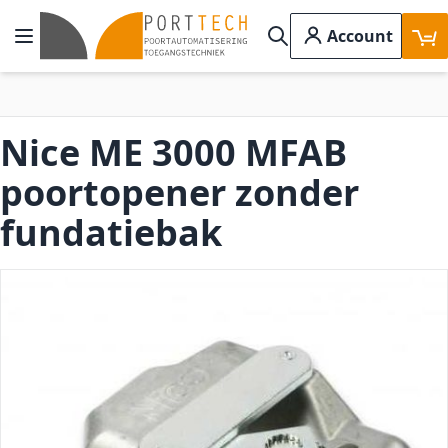
Ga naar de inhoud
Account
Toggle Nav
Search
Nice ME 3000 MFAB
poortopener zonder
fundatiebak