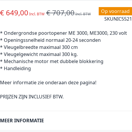
€ 649,00
€ 707,00
Special Price
Regular Price
Op voorraad
SKU
NIC5521
* Ondergrondse poortopener ME 3000, ME3000, 230 volt
* Openingssnelheid normaal 20-24 seconden
* Vleugelbreedte maximaal 300 cm
* Vleugelgewicht maximaal 300 kg.
* Mechanische motor met dubbele blokkering
* Handleiding
Meer informatie zie onderaan deze pagina!
PRIJZEN ZIJN INCLUSIEF BTW.
MEER INFORMATIE