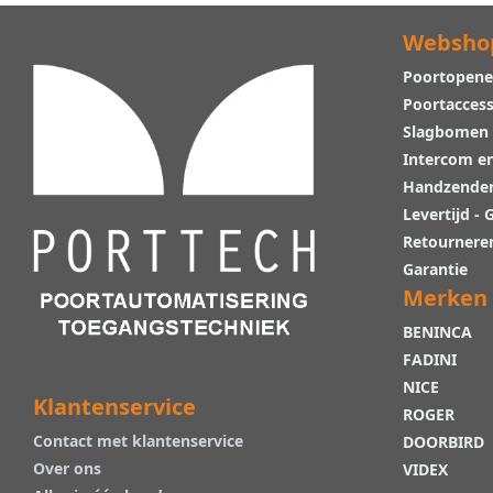
Websho
Poortopene
Poortaccess
Slagbomen
Intercom e
Handzende
Levertijd -
Retournere
Garantie
Merken
BENINCA
FADINI
NICE
Klantenservice
ROGER
Contact met klantenservice
DOORBIRD
Over ons
VIDEX