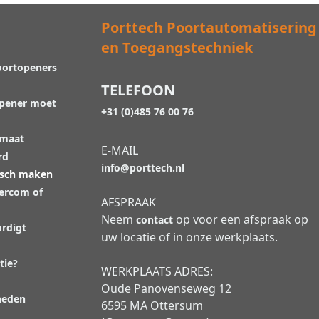
Porttech Poortautomatisering
en Toegangstechniek
oortopeners
TELEFOON
opener moet
+31 (0)485 76 00 76
 maat
E-MAIL
rd
info@porttech.nl
isch maken
tercom of
AFSPRAAK
Neem
op voor een afspraak op
contact
rdigt
uw locatie of in onze werkplaats.
tie?
WERKPLAATS ADRES:
Oude Panovenseweg 12
heden
6595 MA Ottersum