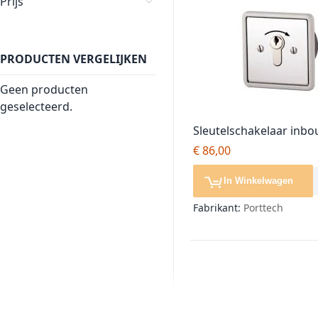
Prijs
PRODUCTEN VERGELIJKEN
Geen producten
geselecteerd.
Sleutelschakelaar inbo
contact, pulsuitvoering
€ 86,00
In Winkelwagen
Fabrikant:
Porttech