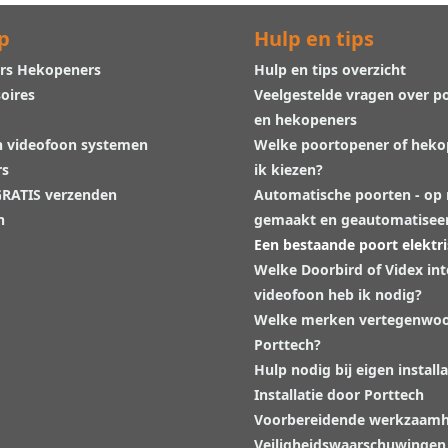
p
Hulp en tips
rs Hekopeners
Hulp en tips overzicht
oires
Veelgestelde vragen over p
en hekopeners
n videofoon systemen
Welke poortopener of hek
rs
ik kiezen?
 GRATIS verzenden
Automatische poorten - op
n
gemaakt en geautomatisee
Een bestaande poort elektr
Welke Doorbird of Videx in
videofoon heb ik nodig?
Welke merken vertegenwoo
Porttech?
Hulp nodig bij eigen installa
Installatie door Porttech
Voorbereidende werkzaam
Veiligheidswaarschuwingen