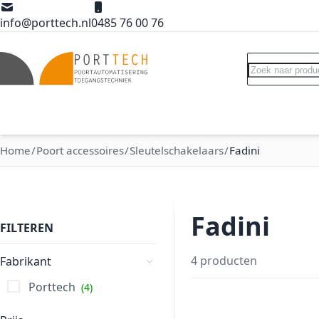
Ga naar de inhoud
info@porttech.nl
0485 76 00 76
Search
Poortopeners
Poort accessoires
Int
Home
Poort accessoires
Sleutelschakelaars
Fadini
Fadini
FILTEREN
4
producten
Fabrikant
Porttech
4