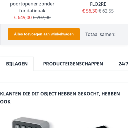
poortopener zonder
FLO2RE
fundatiebak
Special Price
Regular Price
€ 56,30
€ 62,55
Special Price
Regular Price
€ 649,00
€ 707,00
Totaal samen:
Alles toevoegen aan winkelwagen
BIJLAGEN
PRODUCTEIGENSCHAPPEN
24/
KLANTEN DIE DIT OBJECT HEBBEN GEKOCHT, HEBBEN
OOK