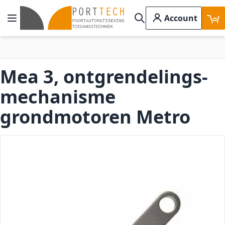
Ga naar de inhoud
Account
Toggle Nav
Search
Mea 3, ontgrendelings-
mechanisme
grondmotoren Metro