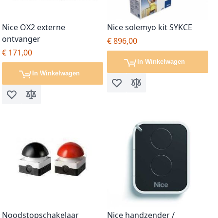
Nice OX2 externe
Nice solemyo kit SYKCE
ontvanger
€ 896,00
€ 171,00
In Winkelwagen
In Winkelwagen
Voeg toe aan verlanglijst
Toevoegen om te vergel
Voeg toe aan verlanglijst
Toevoegen om te vergelijken
Noodstopschakelaar
Nice handzender /