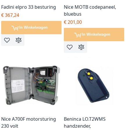
Fadini elpro 33 besturing
Nice MOTB codepaneel,
bluebus
€ 367,24
€ 201,00
In Winkelwagen
In Winkelwagen
Voeg toe aan verlanglijst
Toevoegen om te vergelijken
Voeg toe aan verlanglijst
Toevoegen om te vergel
Nice A700F motorsturing
Beninca LO.T2WMS
230 volt
handzender,