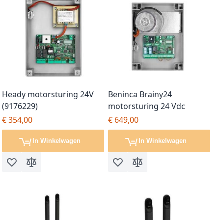
Heady motorsturing 24V
Beninca Brainy24
(9176229)
motorsturing 24 Vdc
€ 354,00
€ 649,00
In Winkelwagen
In Winkelwagen
Voeg toe aan verlanglijst
Toevoegen om te vergelijken
Voeg toe aan verlanglijst
Toevoegen om te vergel