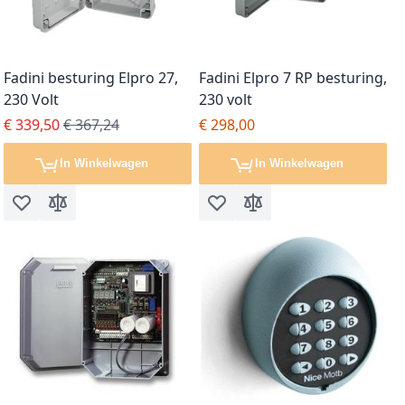
Fadini besturing Elpro 27,
Fadini Elpro 7 RP besturing,
230 Volt
230 volt
Special Price
Regular Price
€ 339,50
€ 367,24
€ 298,00
In Winkelwagen
In Winkelwagen
Voeg toe aan verlanglijst
Toevoegen om te vergelijken
Voeg toe aan verlanglijst
Toevoegen om te vergel