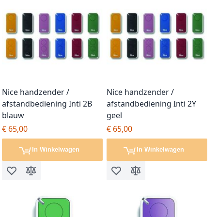
Nice handzender /
Nice handzender /
afstandbediening Inti 2B
afstandbediening Inti 2Y
blauw
geel
€ 65,00
€ 65,00
In Winkelwagen
In Winkelwagen
Voeg toe aan verlanglijst
Toevoegen om te vergelijken
Voeg toe aan verlanglijst
Toevoegen om te vergel