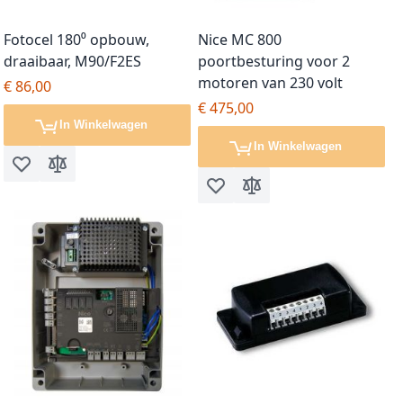
Fotocel 180⁰ opbouw,
Nice MC 800
draaibaar, M90/F2ES
poortbesturing voor 2
motoren van 230 volt
€ 86,00
€ 475,00
In Winkelwagen
In Winkelwagen
Voeg toe aan verlanglijst
Toevoegen om te vergelijken
Voeg toe aan verlanglijst
Toevoegen om te vergel