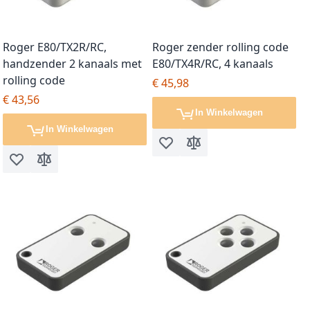
Roger E80/TX2R/RC,
Roger zender rolling code
handzender 2 kanaals met
E80/TX4R/RC, 4 kanaals
rolling code
€ 45,98
€ 43,56
In Winkelwagen
In Winkelwagen
Voeg toe aan verlanglijst
Toevoegen om te vergel
Voeg toe aan verlanglijst
Toevoegen om te vergelijken