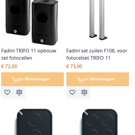
Fadini TRIFO 11 opbouw
Fadini set zuilen F108, voor
set fotocellen
fotocelset TRIFO 11
€ 72,00
€ 73,00
In Winkelwagen
In Winkelwagen
Voeg toe aan verlanglijst
Toevoegen om te vergelijken
Voeg toe aan verlanglijst
Toevoegen om te vergel