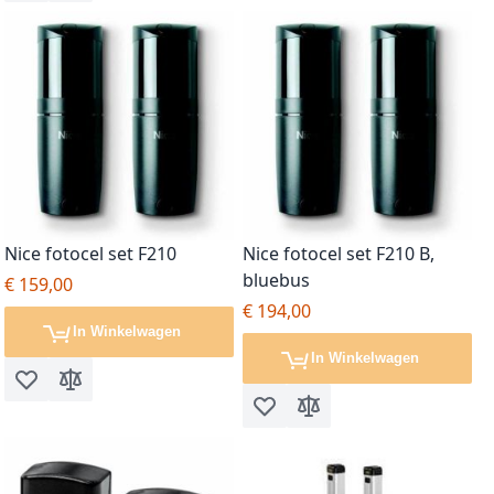
Nice fotocel set F210
Nice fotocel set F210 B,
bluebus
€ 159,00
€ 194,00
In Winkelwagen
In Winkelwagen
Voeg toe aan verlanglijst
Toevoegen om te vergelijken
Voeg toe aan verlanglijst
Toevoegen om te vergel