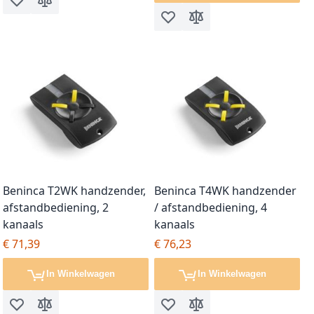
Voeg toe aan verlanglijst
Toevoegen om te vergelijken
Voeg toe aan verlanglijst
Toevoegen om te vergel
Beninca T2WK handzender,
Beninca T4WK handzender
afstandbediening, 2
/ afstandbediening, 4
kanaals
kanaals
€ 71,39
€ 76,23
In Winkelwagen
In Winkelwagen
Voeg toe aan verlanglijst
Toevoegen om te vergelijken
Voeg toe aan verlanglijst
Toevoegen om te vergel