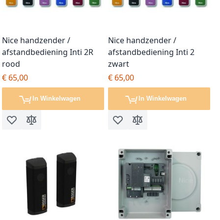
Nice handzender /
Nice handzender /
afstandbediening Inti 2R
afstandbediening Inti 2
rood
zwart
€ 65,00
€ 65,00
In Winkelwagen
In Winkelwagen
Voeg toe aan verlanglijst
Toevoegen om te vergelijken
Voeg toe aan verlanglijst
Toevoegen om te vergel