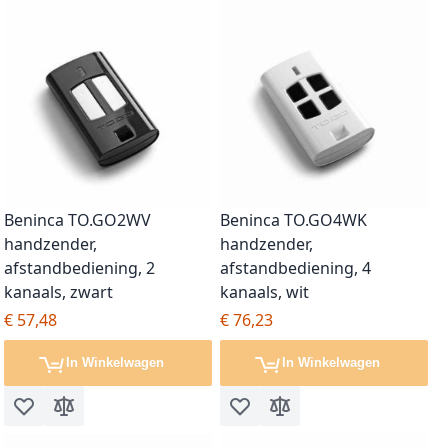
Beninca TO.GO2WV
Beninca TO.GO4WK
handzender,
handzender,
afstandbediening, 2
afstandbediening, 4
kanaals, zwart
kanaals, wit
€ 57,48
€ 76,23
In Winkelwagen
In Winkelwagen
Voeg toe aan verlanglijst
Toevoegen om te vergelijken
Voeg toe aan verlanglijst
Toevoegen om te vergel