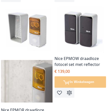
Nice EPMOW draadloze
fotocel set met reflector
€ 139,00
In Winkelwagen
Voeg toe aan verlanglijst
Toevoegen om te vergel
Nice EPMOR draadloze