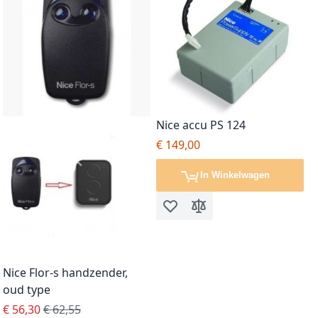
Nice accu PS 124
€ 149,00
In Winkelwagen
Voeg toe aan verlanglijst
Toevoegen om te vergel
Nice Flor-s handzender,
oud type
Special Price
Regular Price
€ 56,30
€ 62,55