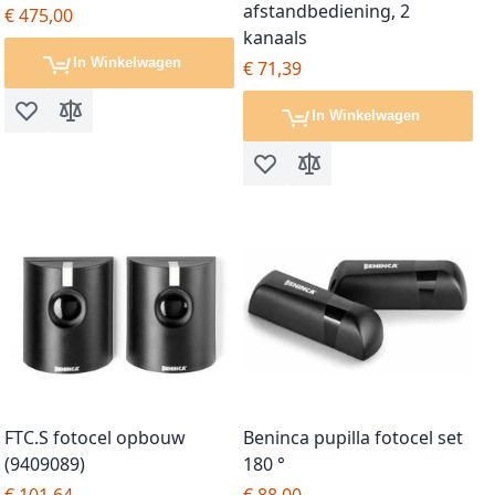
afstandbediening, 2
€ 475,00
kanaals
In Winkelwagen
€ 71,39
In Winkelwagen
Voeg toe aan verlanglijst
Toevoegen om te vergelijken
Voeg toe aan verlanglijst
Toevoegen om te vergel
FTC.S fotocel opbouw
Beninca pupilla fotocel set
(9409089)
180 °