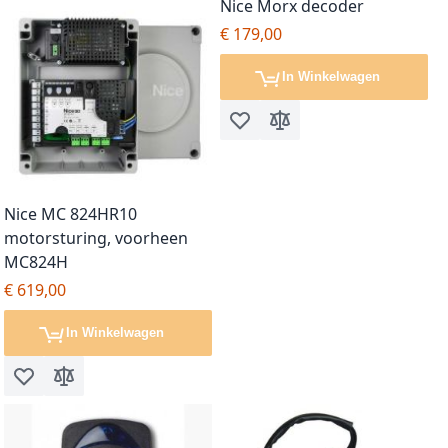
Nice Morx decoder
€ 179,00
In Winkelwagen
Voeg toe aan verlanglijst
Toevoegen om te vergel
Nice MC 824HR10
motorsturing, voorheen
MC824H
€ 619,00
In Winkelwagen
Voeg toe aan verlanglijst
Toevoegen om te vergelijken