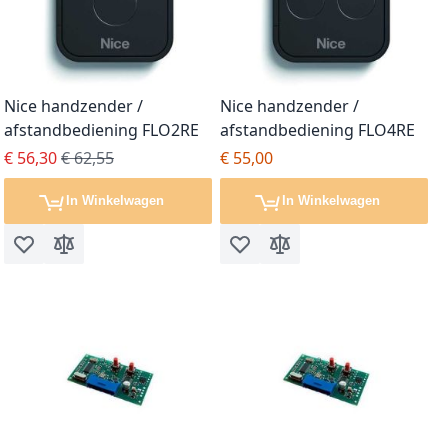
Nice handzender /
Nice handzender /
afstandbediening FLO2RE
afstandbediening FLO4RE
Special Price
Regular Price
€ 56,30
€ 62,55
€ 55,00
In Winkelwagen
In Winkelwagen
Voeg toe aan verlanglijst
Toevoegen om te vergelijken
Voeg toe aan verlanglijst
Toevoegen om te vergel