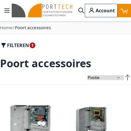
Ga naar de inhoud
Account
Toggle Nav
Search
Home
Poort accessoires
FILTEREN
Poort accessoires
Van