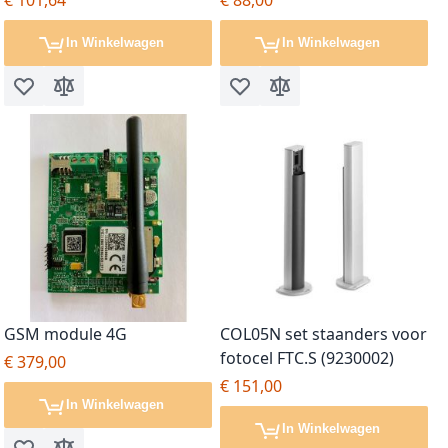
€ 101,64
€ 88,00
In Winkelwagen
In Winkelwagen
Voeg toe aan verlanglijst
Toevoegen om te vergelijken
Voeg toe aan verlanglijst
Toevoegen om te vergel
GSM module 4G
COL05N set staanders voor
fotocel FTC.S (9230002)
€ 379,00
€ 151,00
In Winkelwagen
In Winkelwagen