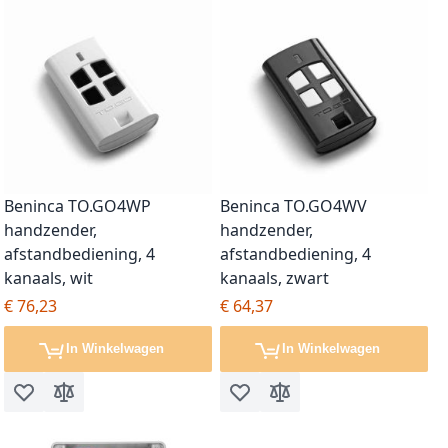
Beninca TO.GO4WP
Beninca TO.GO4WV
handzender,
handzender,
afstandbediening, 4
afstandbediening, 4
kanaals, wit
kanaals, zwart
€ 76,23
€ 64,37
In Winkelwagen
In Winkelwagen
Voeg toe aan verlanglijst
Toevoegen om te vergelijken
Voeg toe aan verlanglijst
Toevoegen om te vergel