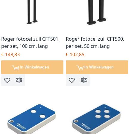
Roger fotocel zuil CFT501,
Roger fotocel zuil CFT500,
per set, 100 cm. lang
per set, 50 cm. lang
€ 148,83
€ 102,85
In Winkelwagen
In Winkelwagen
Voeg toe aan verlanglijst
Toevoegen om te vergelijken
Voeg toe aan verlanglijst
Toevoegen om te vergel