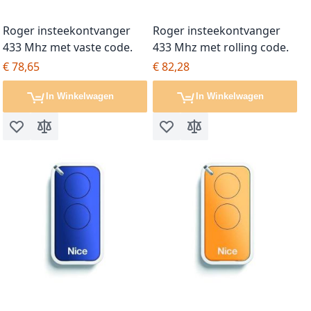
Roger insteekontvanger
Roger insteekontvanger
433 Mhz met vaste code.
433 Mhz met rolling code.
€ 78,65
€ 82,28
In Winkelwagen
In Winkelwagen
Voeg toe aan verlanglijst
Toevoegen om te vergelijken
Voeg toe aan verlanglijst
Toevoegen om te vergel