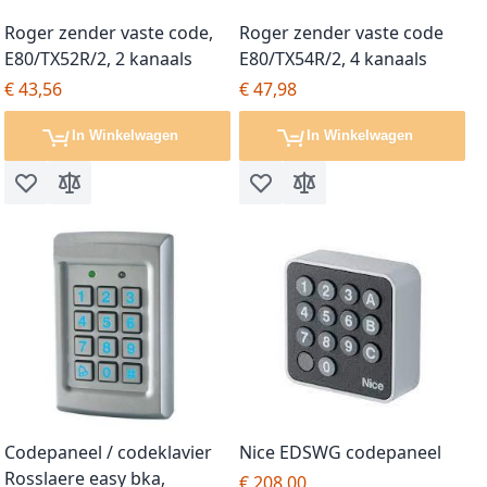
Roger zender vaste code,
Roger zender vaste code
E80/TX52R/2, 2 kanaals
E80/TX54R/2, 4 kanaals
€ 43,56
€ 47,98
In Winkelwagen
In Winkelwagen
Voeg toe aan verlanglijst
Toevoegen om te vergelijken
Voeg toe aan verlanglijst
Toevoegen om te vergel
Codepaneel / codeklavier
Nice EDSWG codepaneel
Rosslaere easy bka,
€ 208,00