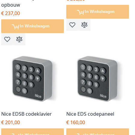
opbouw
In Winkelwagen
€ 237,00
In Winkelwagen
Voeg toe aan verlanglijst
Toevoegen om te vergel
Voeg toe aan verlanglijst
Toevoegen om te vergelijken
Nice EDSB codeklavier
Nice EDS codepaneel
€ 201,00
€ 160,00