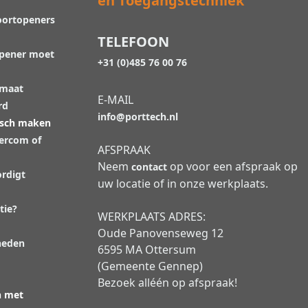
en Toegangstechniek
oortopeners
TELEFOON
opener moet
+31 (0)485 76 00 76
 maat
E-MAIL
rd
info@porttech.nl
isch maken
tercom of
AFSPRAAK
Neem
op voor een afspraak op
contact
rdigt
uw locatie of in onze werkplaats.
tie?
WERKPLAATS ADRES:
Oude Panovenseweg 12
heden
6595 MA Ottersum
(Gemeente Gennep)
Bezoek alléén op afspraak!
n met