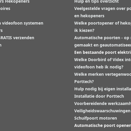
rs Hekopeners
Hulp en tips overzicht
oires
Veelgestelde vragen over p
en hekopeners
n videofoon systemen
Welke poortopener of hek
rs
ik kiezen?
 GRATIS verzenden
Automatische poorten - op
n
gemaakt en geautomatisee
Een bestaande poort elektr
Welke Doorbird of Videx in
videofoon heb ik nodig?
Welke merken vertegenwoo
Porttech?
Hulp nodig bij eigen installa
Installatie door Porttech
Voorbereidende werkzaam
Veiligheidswaarschuwingen
Schuifpoort motoren
Automatische poort opene