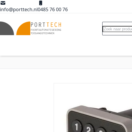
Ga naar de inhoud
info@porttech.nl
0485 76 00 76
Search
Poortopeners
Poort accessoires
Int