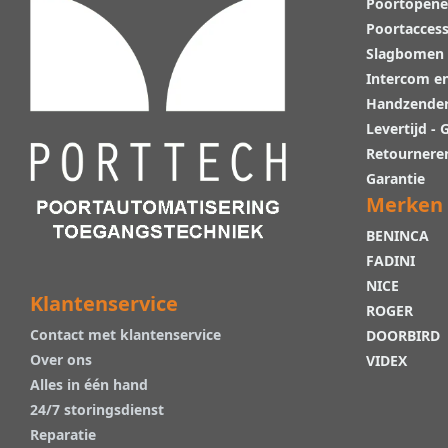
Poortopene
Poortaccess
Slagbomen
Intercom e
Handzende
Levertijd -
Retournere
Garantie
Merken
BENINCA
FADINI
NICE
Klantenservice
ROGER
Contact met klantenservice
DOORBIRD
Over ons
VIDEX
Alles in één hand
24/7 storingsdienst
Reparatie