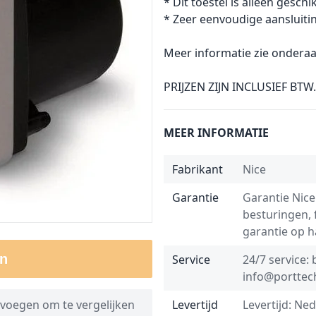
* Dit toestel is alleen gesch
* Zeer eenvoudige aansluiti
Meer informatie zie onderaa
PRIJZEN ZIJN INCLUSIEF BTW.
MEER INFORMATIE
Fabrikant
Nice
Garantie
Garantie Nice
besturingen,
garantie op 
n
Service
24/7 service: 
info@porttech
voegen om te vergelijken
Levertijd
Levertijd: Ne