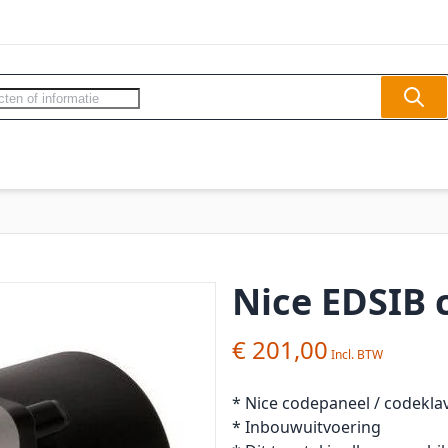
Sear
ercom - Videofoon
Slagbomen
Veilighe
Nice EDSIB 
€ 201,00
* Nice codepaneel / codekla
* Inbouwuitvoering