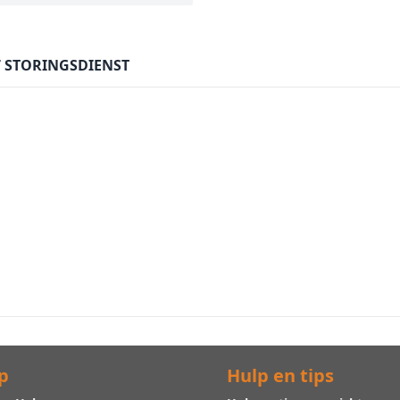
7 STORINGSDIENST
p
Hulp en tips