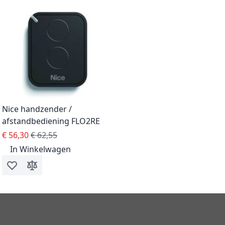
Nice handzender /
afstandbediening FLO2RE
Special Price
Regular Price
€ 56,30
€ 62,55
In Winkelwagen
Voeg toe aan verlanglijst
Toevoegen om te vergelijken