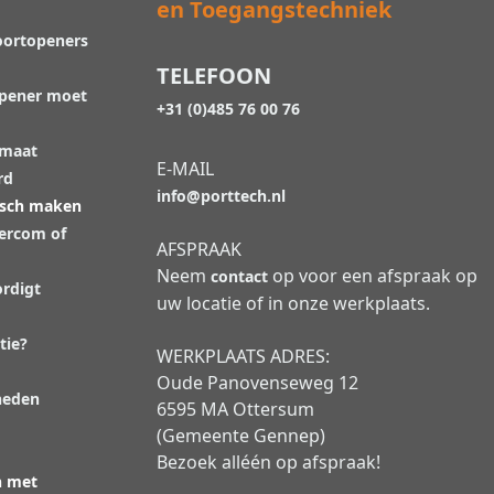
en Toegangstechniek
oortopeners
TELEFOON
opener moet
+31 (0)485 76 00 76
 maat
E-MAIL
rd
info@porttech.nl
isch maken
tercom of
AFSPRAAK
Neem
op voor een afspraak op
contact
rdigt
uw locatie of in onze werkplaats.
tie?
WERKPLAATS ADRES:
Oude Panovenseweg 12
heden
6595 MA Ottersum
(Gemeente Gennep)
Bezoek alléén op afspraak!
n met