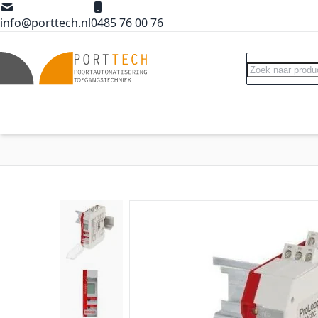
Ga naar de inhoud
info@porttech.nl
0485 76 00 76
Search
Poortopeners
Poort accessoires
Int