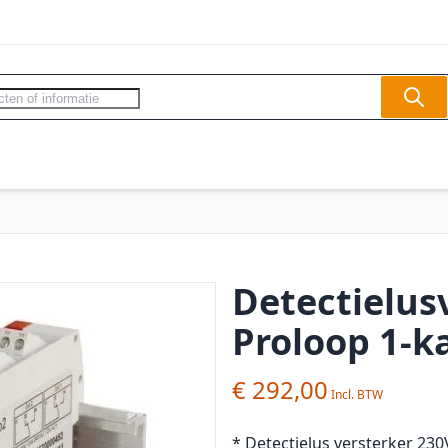
Sear
ercom - Videofoon
Slagbomen
Veilighe
Detectielus
Proloop 1-k
€ 292,00
* Detectielus versterker 230