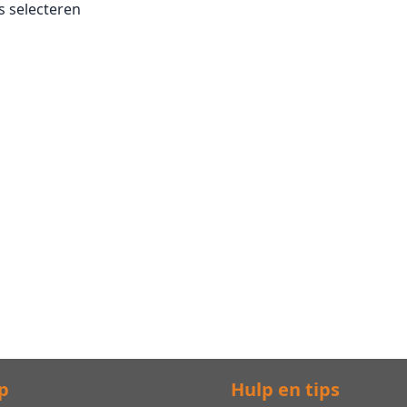
es selecteren
p
Hulp en tips