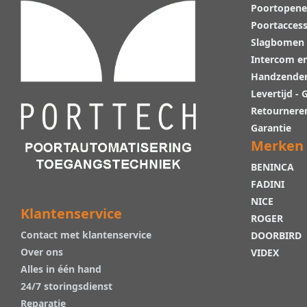
Poortopene
Poortaccess
Slagbomen
Intercom e
Handzende
Levertijd -
Retournere
Garantie
Merken
BENINCA
FADINI
NICE
Klantenservice
ROGER
Contact met klantenservice
DOORBIRD
Over ons
VIDEX
Alles in één hand
24/7 storingsdienst
Reparatie