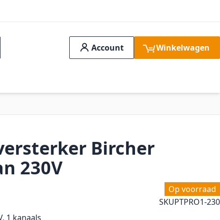
Account
Winkelwagen
ch
idssystemen
Aanbiedingen
FAQ
Verge
versterker Bircher
an 230V
Op voorraad
SKU
PTPRO1-230
V, 1 kanaals