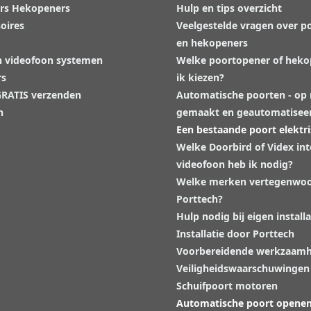
rs Hekopeners
Hulp en tips overzicht
oires
Veelgestelde vragen over p
en hekopeners
n videofoon systemen
Welke poortopener of hek
rs
ik kiezen?
 GRATIS verzenden
Automatische poorten - op
n
gemaakt en geautomatisee
Een bestaande poort elektr
Welke Doorbird of Videx in
videofoon heb ik nodig?
Welke merken vertegenwoo
Porttech?
Hulp nodig bij eigen installa
Installatie door Porttech
Voorbereidende werkzaam
Veiligheidswaarschuwingen
Schuifpoort motoren
Automatische poort opene