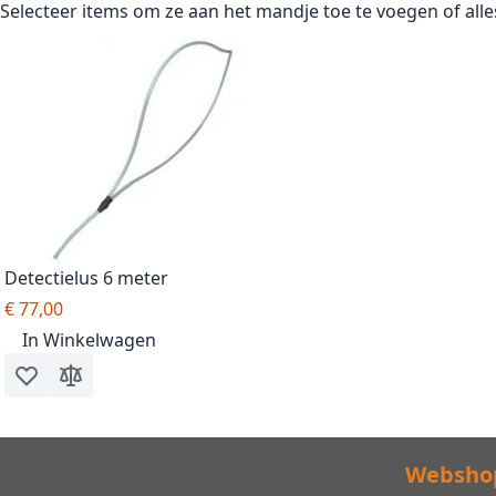
Selecteer items om ze aan het mandje toe te voegen of
all
Detectielus 6 meter
€ 77,00
In Winkelwagen
Voeg toe aan verlanglijst
Toevoegen om te vergelijken
Websho