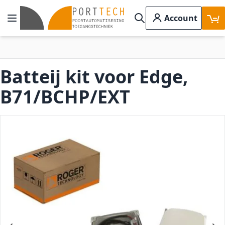
Ga naar de inhoud
Account
Toggle Nav
Search
Batteij kit voor Edge,
B71/BCHP/EXT