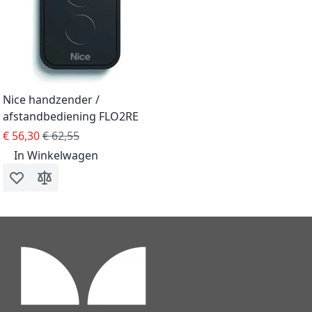
Nice handzender /
afstandbediening FLO2RE
Special Price
Regular Price
€ 56,30
€ 62,55
In Winkelwagen
Voeg toe aan verlanglijst
Toevoegen om te vergelijken