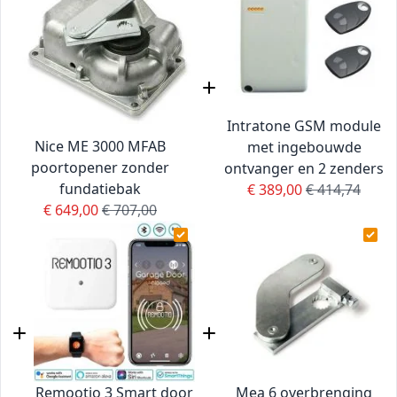
Intratone GSM module
Nice ME 3000 MFAB
met ingebouwde
poortopener zonder
ontvanger en 2 zenders
fundatiebak
Special Price
Regular Price
€ 389,00
€ 414,74
Special Price
Regular Price
€ 649,00
€ 707,00
Remootio 3 Smart door
Mea 6 overbrenging