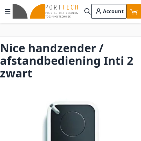
Ga naar de inhoud
Account
Toggle Nav
Search
Nice handzender /
afstandbediening Inti 2
zwart