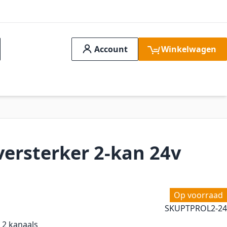
Account
Winkelwagen
ch
idssystemen
Aanbiedingen
FAQ
Verge
versterker 2-kan 24v
Op voorraad
SKU
PTPROL2-24
, 2 kanaals