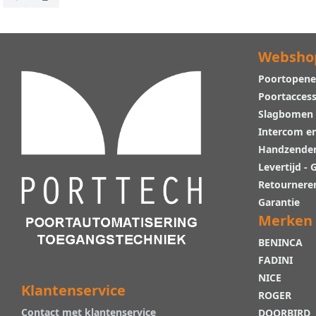
Voeg toe aan verlanglijst
Toevoegen om te vergelijken
Websho
Poortopene
Poortaccess
Slagbomen
Intercom e
Handzende
Levertijd -
Retournere
Garantie
Merken
BENINCA
FADINI
NICE
Klantenservice
ROGER
Contact met klantenservice
DOORBIRD