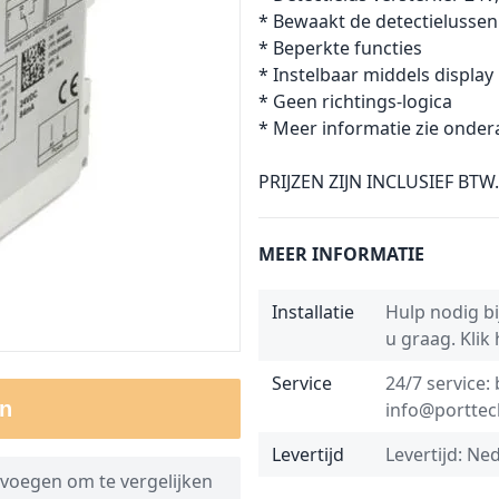
* Bewaakt de detectielussen
* Beperkte functies
* Instelbaar middels display
* Geen richtings-logica
* Meer informatie zie onder
PRIJZEN ZIJN INCLUSIEF BTW.
MEER INFORMATIE
Installatie
Hulp nodig bij
u graag.
Klik
Service
24/7 service:
n
info@porttec
Levertijd
Levertijd: Ne
voegen om te vergelijken