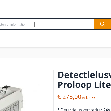
Sear
ercom - Videofoon
Slagbomen
Veilighe
Detectielus
Proloop Lite
€ 273,00
* Detectielus versterker 24V