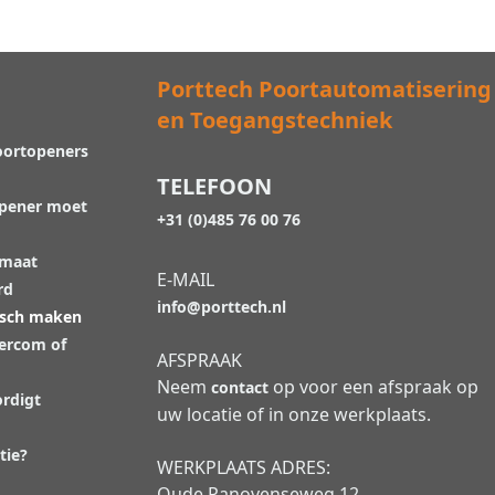
Porttech Poortautomatisering
en Toegangstechniek
oortopeners
TELEFOON
opener moet
+31 (0)485 76 00 76
 maat
E-MAIL
rd
info@porttech.nl
isch maken
tercom of
AFSPRAAK
Neem
op voor een afspraak op
contact
rdigt
uw locatie of in onze werkplaats.
tie?
WERKPLAATS ADRES:
Oude Panovenseweg 12