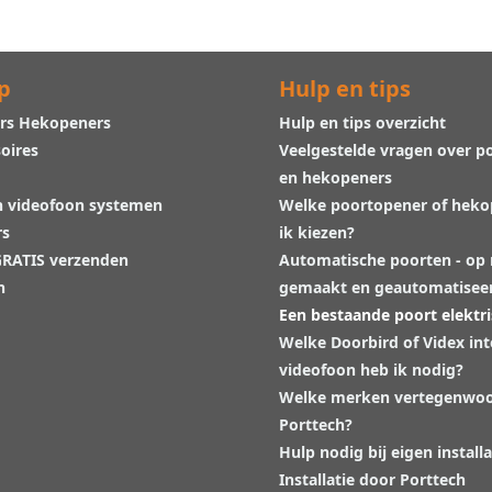
p
Hulp en tips
rs Hekopeners
Hulp en tips overzicht
oires
Veelgestelde vragen over p
en hekopeners
n videofoon systemen
Welke poortopener of hek
rs
ik kiezen?
 GRATIS verzenden
Automatische poorten - op
n
gemaakt en geautomatisee
Een bestaande poort elektr
Welke Doorbird of Videx in
videofoon heb ik nodig?
Welke merken vertegenwoo
Porttech?
Hulp nodig bij eigen installa
Installatie door Porttech