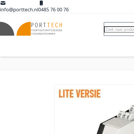
Ga naar de inhoud
info@porttech.nl
0485 76 00 76
Search
Poortopeners
Poort accessoires
Int