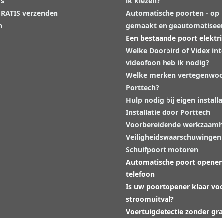
rs
ik kiezen?
 GRATIS verzenden
Automatische poorten - op
n
gemaakt en geautomatisee
Een bestaande poort elektr
Welke Doorbird of Videx in
videofoon heb ik nodig?
Welke merken vertegenwoo
Porttech?
Hulp nodig bij eigen installa
Installatie door Porttech
Voorbereidende werkzaam
Veiligheidswaarschuwingen
Schuifpoort motoren
Automatische poort opene
telefoon
Is uw poortopener klaar vo
stroomuitval?
Voertuigdetectie zonder gr