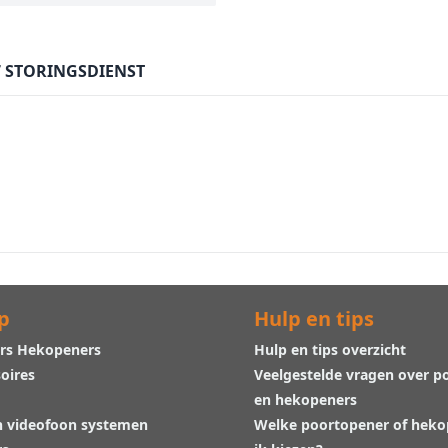
7 STORINGSDIENST
p
Hulp en tips
rs Hekopeners
Hulp en tips overzicht
oires
Veelgestelde vragen over p
en hekopeners
n videofoon systemen
Welke poortopener of hek