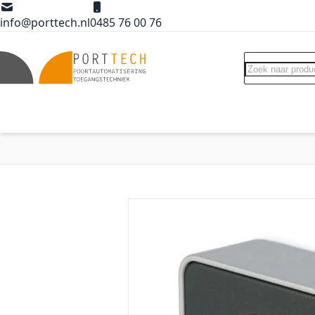
Ga naar de inhoud
info@porttech.nl
0485 76 00 76
Search
Poortopeners
Poort accessoires
Int