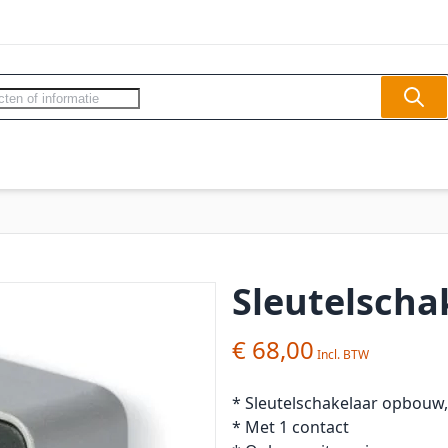
Sear
ercom - Videofoon
Slagbomen
Veilighe
Sleutelscha
€ 68,00
* Sleutelschakelaar opbouw, 
* Met 1 contact