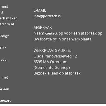
 maat
E-MAIL
rd
info@porttech.nl
isch maken
tercom of
AFSPRAAK
Neem
op voor een afspraak op
contact
rdigt
uw locatie of in onze werkplaats.
tie?
WERKPLAATS ADRES:
Oude Panovenseweg 12
heden
6595 MA Ottersum
(Gemeente Gennep)
Bezoek alléén op afspraak!
n met
or een
aafwerk