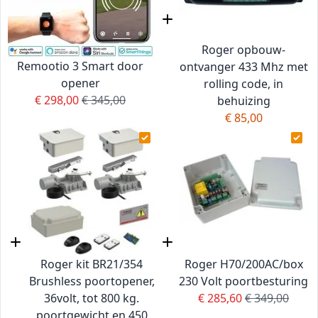
Roger opbouw-
Remootio 3 Smart door
ontvanger 433 Mhz met
opener
rolling code, in
Special Price
Regular Price
€ 298,00
€ 345,00
behuizing
€ 85,00
Roger kit BR21/354
Roger H70/200AC/box
Brushless poortopener,
230 Volt poortbesturing
Special Price
Regular Price
36volt, tot 800 kg.
€ 285,60
€ 349,00
poortgewicht en 450