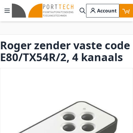
Ga naar de inhoud
Account
Toggle Nav
Search
Roger zender vaste code
E80/TX54R/2, 4 kanaals