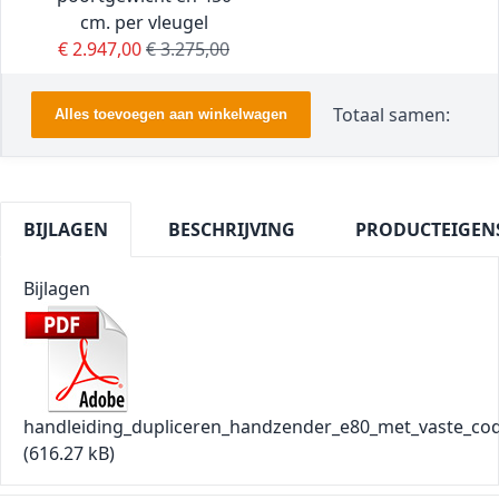
cm. per vleugel
Special Price
Regular Price
€ 2.947,00
€ 3.275,00
Totaal samen:
Alles toevoegen aan winkelwagen
BIJLAGEN
BESCHRIJVING
PRODUCTEIGEN
Bijlagen
handleiding_dupliceren_handzender_e80_met_vaste_co
(616.27 kB)