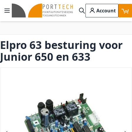
Ga naar de inhoud
Account
Toggle Nav
Search
Elpro 63 besturing voor
Junior 650 en 633