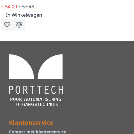
Special Price
Regular Price
€ 54,00
€ 57,48
In Winkelwagen
Voeg toe aan verlanglijst
Toevoegen om te vergelijken
Klantenservice
Contact met klantenservice