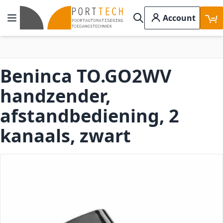
Ga naar de inhoud
Account
Toggle Nav
Search
Beninca TO.GO2WV
handzender,
afstandbediening, 2
kanaals, zwart