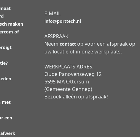
 maat
E-MAIL
rd
info@porttech.nl
isch maken
tercom of
AFSPRAAK
Neem
op voor een afspraak op
contact
rdigt
uw locatie of in onze werkplaats.
tie?
WERKPLAATS ADRES:
Oude Panovenseweg 12
heden
6595 MA Ottersum
(Gemeente Gennep)
Bezoek alléén op afspraak!
n met
or een
aafwerk