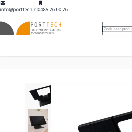
Ga naar de inhoud
info@porttech.nl
0485 76 00 76
Search
Poortopeners
Poort accessoires
Int