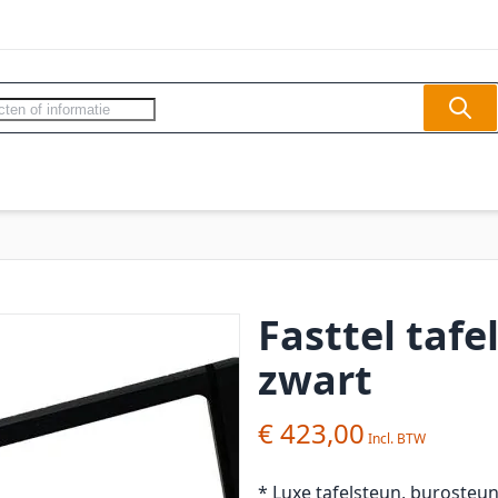
Sear
ercom - Videofoon
Slagbomen
Veilighe
Fasttel tafe
zwart
€ 423,00
* Luxe tafelsteun, burosteun