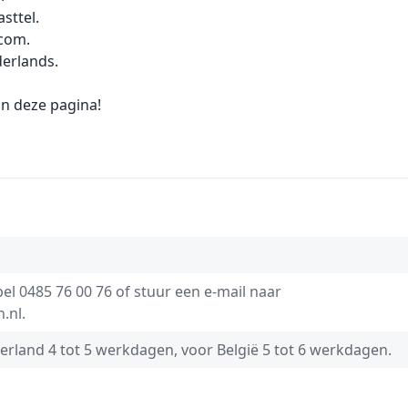
sttel.
rcom.
derlands.
n deze pagina!
bel
0485 76 00 76
of stuur een e-mail naar
.nl
.
derland 4 tot 5 werkdagen, voor België 5 tot 6 werkdagen.