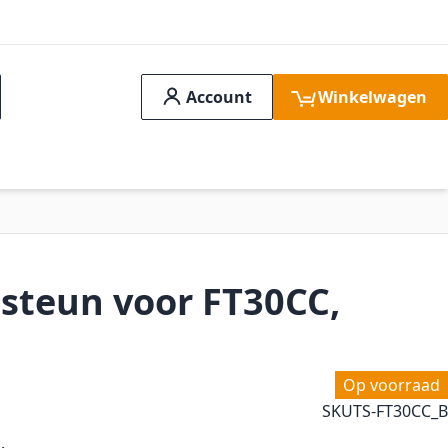
Account
Winkelwagen
ch
idssystemen
Aanbiedingen
FAQ
Verge
lsteun voor FT30CC,
Op voorraad
SKU
TS-FT30CC_B
.