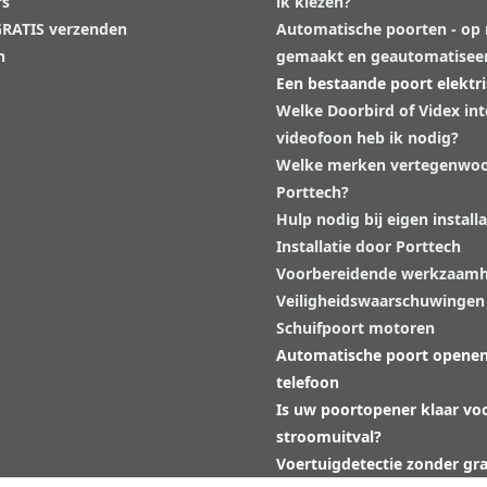
rs
ik kiezen?
 GRATIS verzenden
Automatische poorten - op
n
gemaakt en geautomatisee
Een bestaande poort elektr
Welke Doorbird of Videx in
videofoon heb ik nodig?
Welke merken vertegenwoo
Porttech?
Hulp nodig bij eigen installa
Installatie door Porttech
Voorbereidende werkzaam
Veiligheidswaarschuwingen
Schuifpoort motoren
Automatische poort opene
telefoon
Is uw poortopener klaar vo
stroomuitval?
Voertuigdetectie zonder gr