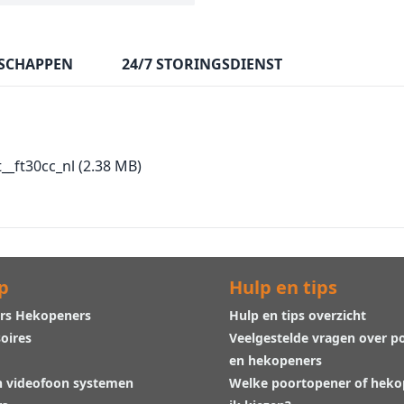
SCHAPPEN
24/7 STORINGSDIENST
__ft30cc_nl
(2.38 MB)
p
Hulp en tips
rs Hekopeners
Hulp en tips overzicht
oires
Veelgestelde vragen over p
en hekopeners
n videofoon systemen
Welke poortopener of hek