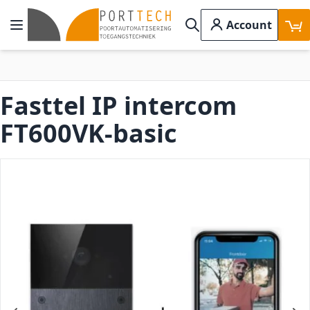
Ga naar de inhoud
Account
Toggle Nav
Search
Fasttel IP intercom
FT600VK-basic