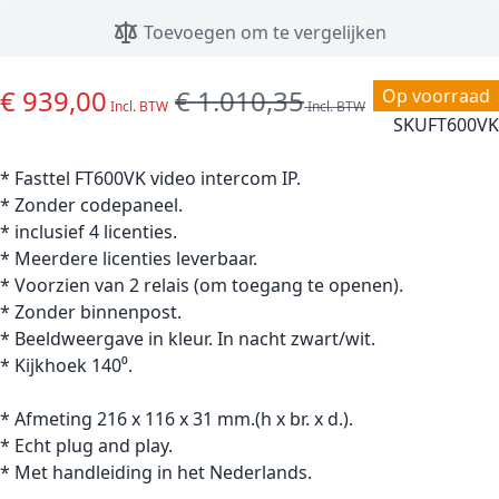
Toevoegen om te vergelijken
€ 939,00
€ 1.010,35
Special Price
Regular Price
Op voorraad
SKU
FT600VK
* Fasttel FT600VK video intercom IP.
* Zonder codepaneel.
* inclusief 4 licenties.
* Meerdere licenties leverbaar.
* Voorzien van 2 relais (om toegang te openen).
* Zonder binnenpost.
* Beeldweergave in kleur. In nacht zwart/wit.
* Kijkhoek 140⁰.
* Afmeting 216 x 116 x 31 mm.(h x br. x d.).
* Echt plug and play.
* Met handleiding in het Nederlands.