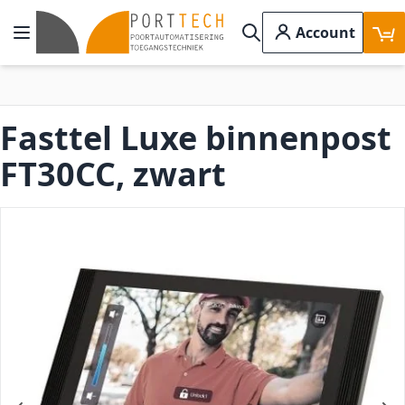
Ga naar de inhoud
Account
Toggle Nav
Search
Fasttel Luxe binnenpost
FT30CC, zwart