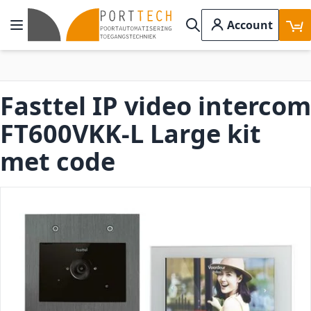
Ga naar de inhoud
Account
Toggle Nav
Search
Fasttel IP video intercom
FT600VKK-L Large kit
met code