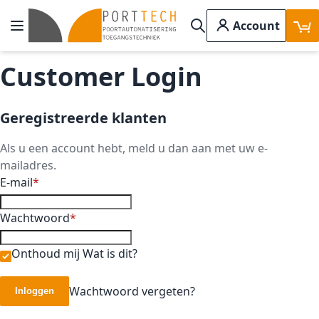
Ga naar de inhoud
Account
Toggle Nav
Search
Customer Login
Geregistreerde klanten
Als u een account hebt, meld u dan aan met uw e-
mailadres.
E-mail
Wachtwoord
Onthoud mij
Wat is dit?
Wachtwoord vergeten?
Inloggen